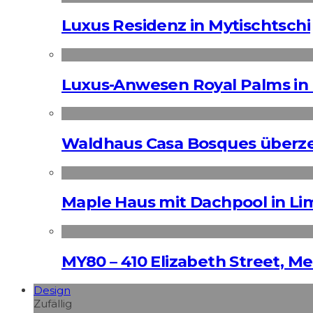
Luxus Residenz in Mytischtschi
Luxus-Anwesen Royal Palms in 
Waldhaus Casa Bosques überz
Maple Haus mit Dachpool in Li
MY80 – 410 Elizabeth Street, M
Design
Zufällig