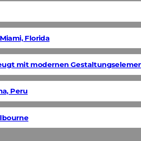
Miami, Florida
eugt mit modernen Gestaltungseleme
ma, Peru
elbourne