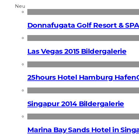
Neu
Donnafugata Golf Resort & SPA
Las Vegas 2015 Bildergalerie
25hours Hotel Hamburg HafenC
Singapur 2014 Bildergalerie
Marina Bay Sands Hotel in Singa