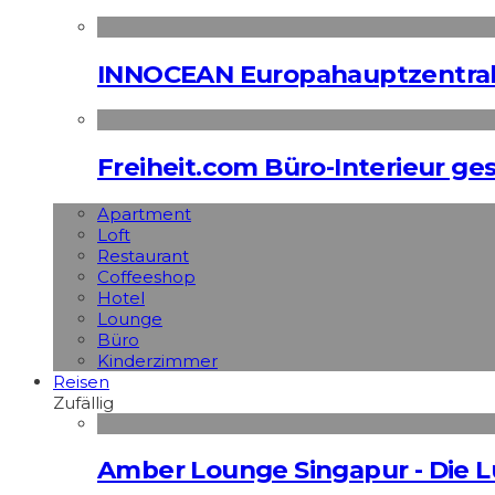
INNOCEAN Europahauptzentrale
Freiheit.com Büro-Interieur ges
Apart­ment
Loft
Restaurant
Coffeeshop
Hotel
Lounge
Büro
Kinderzimmer
Reisen
Zufällig
Amber Lounge Singapur - Die L