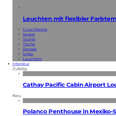
Leuchten mit flexibler Farbte
Couchtische
Sessel
Stühle
Tische
Regale
Sofas
Leuchten
Interieur
Zufällig
Cathay Pacific Cabin Airport L
Neu
Polanco Penthouse in Mexiko-