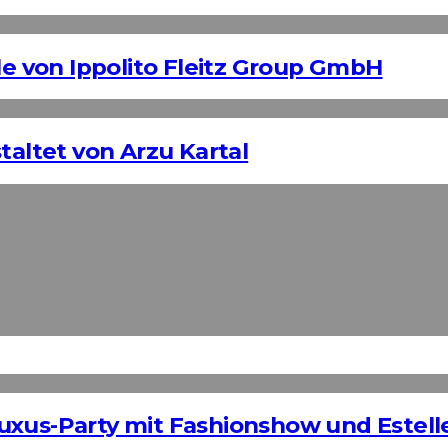
 von Ippolito Fleitz Group GmbH
taltet von Arzu Kartal
uxus-Party mit Fashionshow und Estelle