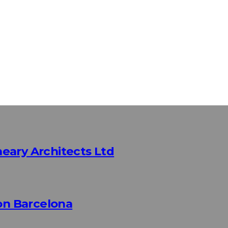
eary Architects Ltd
n Barcelona