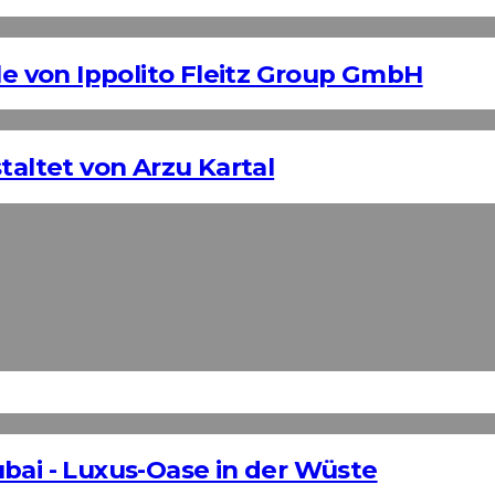
 von Ippolito Fleitz Group GmbH
taltet von Arzu Kartal
bai - Luxus-Oase in der Wüste