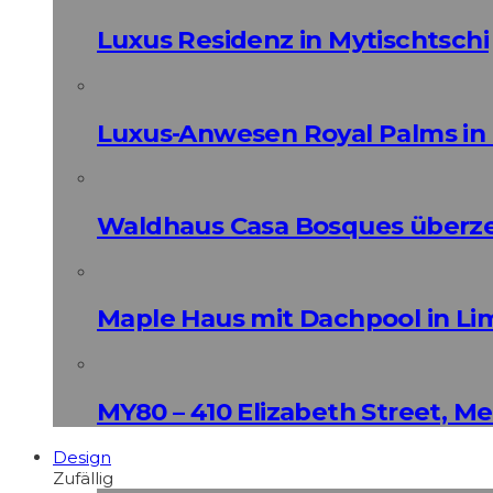
Luxus Residenz in Mytischtschi
Luxus-Anwesen Royal Palms in 
Waldhaus Casa Bosques überz
Maple Haus mit Dachpool in Li
MY80 – 410 Elizabeth Street, M
Design
Zufällig