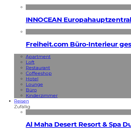
INNOCEAN Europahauptzentrale
Freiheit.com Büro-Interieur ges
Apart­ment
Loft
Restaurant
Coffeeshop
Hotel
Lounge
Büro
Kinderzimmer
Reisen
Zufällig
Al Maha Desert Resort & Spa Du