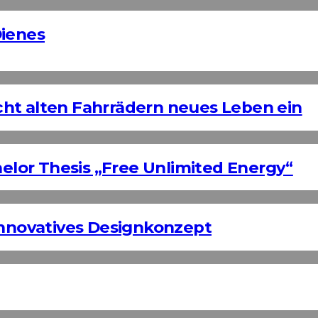
Dienes
ht alten Fahrrädern neues Leben ein
helor Thesis „Free Unlimited Energy“
Innovatives Designkonzept