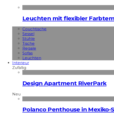
Leuchten mit flexibler Farbte
Couchtische
Sessel
Stühle
Tische
Regale
Sofas
Leuchten
Interieur
Zufällig
Design Apartment RiverPark
Neu
Polanco Penthouse in Mexiko-