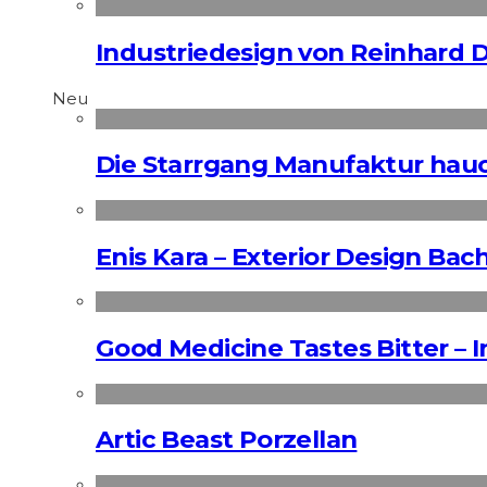
Industriedesign von Reinhard 
Neu
Die Starrgang Manufaktur hauc
Enis Kara – Exterior Design Bac
Good Medicine Tastes Bitter – 
Artic Beast Porzellan