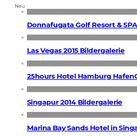
Neu
Donnafugata Golf Resort & SPA
Las Vegas 2015 Bildergalerie
25hours Hotel Hamburg HafenC
Singapur 2014 Bildergalerie
Marina Bay Sands Hotel in Singa