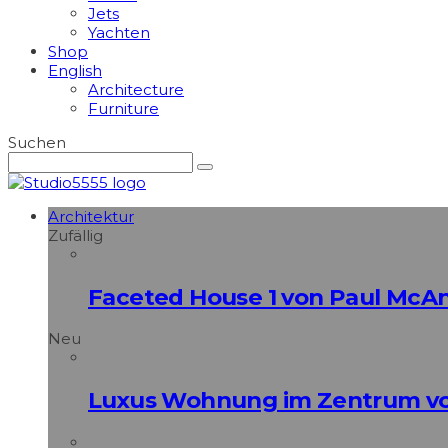
Jets
Yachten
Shop
English
Architecture
Furniture
Suchen
Architektur
Zufällig
Faceted House 1 von Paul McAn
Neu
Luxus Wohnung im Zentrum vo