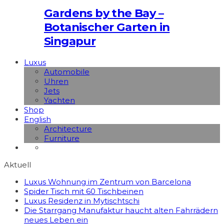
Gardens by the Bay –
Botanischer Garten in
Singapur
Luxus
Automobile
Uhren
Jets
Yachten
Shop
English
Architecture
Furniture
Aktuell
Luxus Wohnung im Zentrum von Barcelona
Spider Tisch mit 60 Tischbeinen
Luxus Residenz in Mytischtschi
Die Starrgang Manufaktur haucht alten Fahrrädern
neues Leben ein