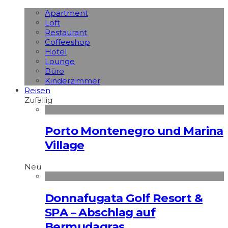
Apart­ment
Loft
Restaurant
Coffeeshop
Hotel
Lounge
Büro
Kinderzimmer
Reisen
Zufällig
Porto Montenegro und Marina
Village
Neu
Donnafugata Golf Resort &
SPA – Abschlag auf
Bermudagras