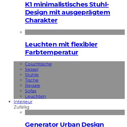
K1 minimalistisches Stuhl-
Design mit ausgeprägtem
Charakter
Leuchten mit flexibler
Farbtemperatur
Couchtische
Sessel
Stühle
Tische
Regale
Sofas
Leuchten
Interieur
Zufällig
Generator Urban Design