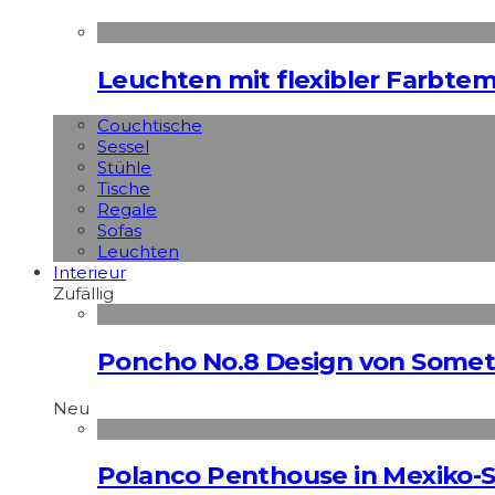
Leuchten mit flexibler Farbte
Couchtische
Sessel
Stühle
Tische
Regale
Sofas
Leuchten
Interieur
Zufällig
Poncho No.8 Design von Somet
Neu
Polanco Penthouse in Mexiko-