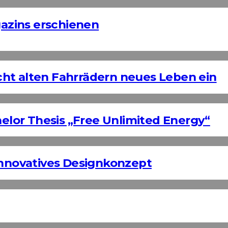
azins erschienen
ht alten Fahrrädern neues Leben ein
helor Thesis „Free Unlimited Energy“
Innovatives Designkonzept