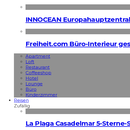
INNOCEAN Europahauptzentrale
Freiheit.com Büro-Interieur ges
Apart­ment
Loft
Restaurant
Coffeeshop
Hotel
Lounge
Büro
Kinderzimmer
Reisen
Zufällig
La Plaga Casadelmar 5-Sterne-