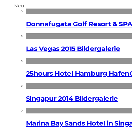
Neu
Donnafugata Golf Resort & SPA
Las Vegas 2015 Bildergalerie
25hours Hotel Hamburg HafenC
Singapur 2014 Bildergalerie
Marina Bay Sands Hotel in Singa