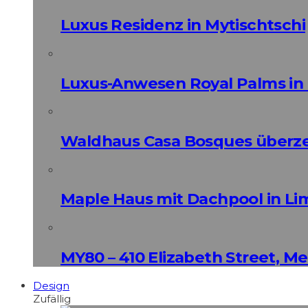
Luxus Residenz in Mytischtschi
Luxus-Anwesen Royal Palms in 
Waldhaus Casa Bosques überz
Maple Haus mit Dachpool in Li
MY80 – 410 Elizabeth Street, M
Design
Zufällig