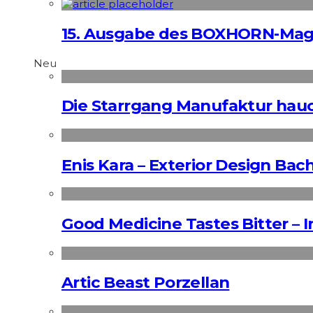
15. Ausgabe des BOXHORN-Mag
Neu
Die Starrgang Manufaktur hauc
Enis Kara – Exterior Design Bac
Good Medicine Tastes Bitter – 
Artic Beast Porzellan