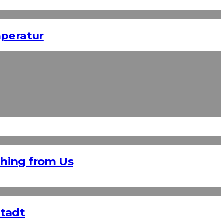
mperatur
hing from Us
Stadt