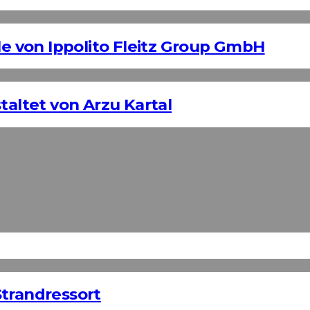
 von Ippolito Fleitz Group GmbH
taltet von Arzu Kartal
Strandressort