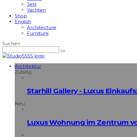
Jets
Yachten
Shop
English
Architecture
Furniture
Suchen
Architektur
Zufällig
Starhill Gallery - Luxus Einkau
Neu
Luxus Wohnung im Zentrum vo