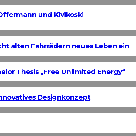
 Offermann und Kivikoski
ht alten Fahrrädern neues Leben ein
helor Thesis „Free Unlimited Energy“
Innovatives Designkonzept