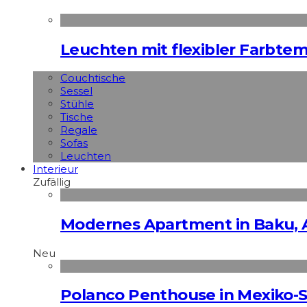
Leuchten mit flexibler Farbte
Couchtische
Sessel
Stühle
Tische
Regale
Sofas
Leuchten
Interieur
Zufällig
Modernes Apartment in Baku, 
Neu
Polanco Penthouse in Mexiko-