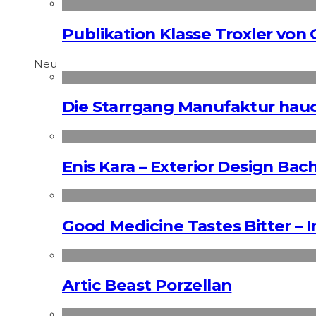
Publikation Klasse Troxler von
Neu
Die Starrgang Manufaktur hauc
Enis Kara – Exterior Design Bac
Good Medicine Tastes Bitter – 
Artic Beast Porzellan