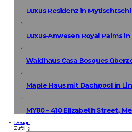
Luxus Residenz in Mytischtschi
Luxus-Anwesen Royal Palms in 
Waldhaus Casa Bosques überz
Maple Haus mit Dachpool in Li
MY80 – 410 Elizabeth Street, M
Design
Zufällig