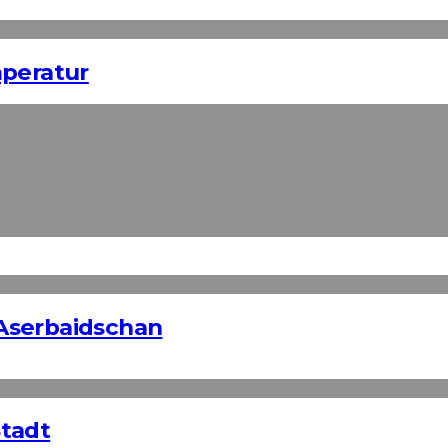
mperatur
Aserbaidschan
Stadt