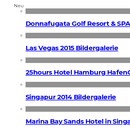
Neu
Donnafugata Golf Resort & SPA
Las Vegas 2015 Bildergalerie
25hours Hotel Hamburg HafenC
Singapur 2014 Bildergalerie
Marina Bay Sands Hotel in Singa