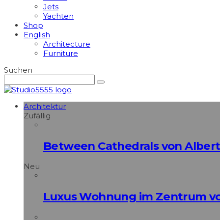
Jets
Yachten
Shop
English
Architecture
Furniture
Suchen
Architektur
Zufällig
Between Cathedrals von Alber
Neu
Luxus Wohnung im Zentrum vo