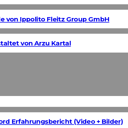
 von Ippolito Fleitz Group GmbH
taltet von Arzu Kartal
ord Erfahrungsbericht (Video + Bilder)