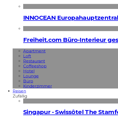
INNOCEAN Europahauptzentrale
Freiheit.com Büro-Interieur ges
Apart­ment
Loft
Restaurant
Coffeeshop
Hotel
Lounge
Büro
Kinderzimmer
Reisen
Zufällig
Singapur - Swissôtel The Stamf