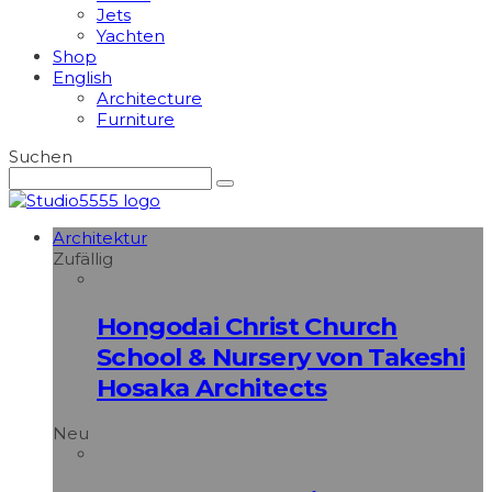
Jets
Yachten
Shop
English
Architecture
Furniture
Suchen
Architektur
Zufällig
Hongodai Christ Church
School & Nursery von Takeshi
Hosaka Architects
Neu