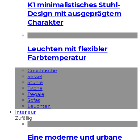
K1 minimalistisches Stuhl-
Design mit ausgeprägtem
Charakter
Leuchten mit flexibler
Farbtemperatur
Couchtische
Sessel
Stühle
Tische
Regale
Sofas
Leuchten
Interieur
Zufällig
Eine moderne und urbane