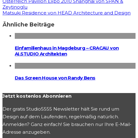
Österreich Pavillon Expo 2010 Shanghai von SPAN &
Zeytinoglu
Matsuki Residence von HEAD Architecture and Design
Ähnliche Beiträge
Einfamilienhaus in Magdeburg – CRACAU von
AI.STUDIO Architekten
Das Screen House von Randy Bens
Jetzt kostenlos Abonnieren
Der gratis Studio5555 Newsletter hält Sie rund um
Design auf dem Laufenden, regelmäßig natürlich.
Anmelden? Ganz einfach! Sie brauchen nur Ihre E-Mail-
Adresse anzugeben.