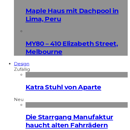
Maple Haus mit Dachpool in
Lima, Peru
MY80 – 410 Elizabeth Street,
Melbourne
Design
Zufällig
Katra Stuhl von Aparte
Neu
Die Starrgang Manufaktur
haucht alten Fahrrädern