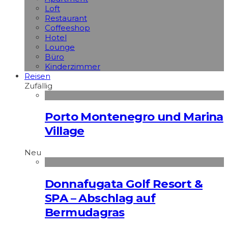
Loft
Restaurant
Coffeeshop
Hotel
Lounge
Büro
Kinderzimmer
Reisen
Zufällig
Porto Montenegro und Marina
Village
Neu
Donnafugata Golf Resort &
SPA – Abschlag auf
Bermudagras