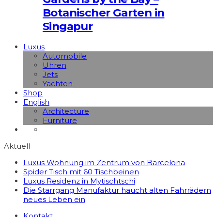
Botanischer Garten in
Singapur
Luxus
Automobile
Uhren
Jets
Yachten
Shop
English
Architecture
Furniture
Aktuell
Luxus Wohnung im Zentrum von Barcelona
Spider Tisch mit 60 Tischbeinen
Luxus Residenz in Mytischtschi
Die Starrgang Manufaktur haucht alten Fahrrädern
neues Leben ein
Kontakt