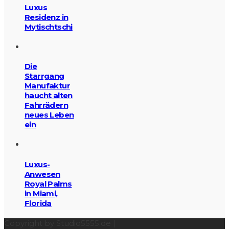
Luxus
Residenz in
Mytischtschi
Die
Starrgang
Manufaktur
haucht alten
Fahrrädern
neues Leben
ein
Luxus-
Anwesen
Royal Palms
in Miami,
Florida
Copyright by Studio5555.de |