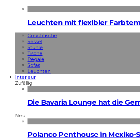
Leuchten mit flexibler Farbte
Couchtische
Sessel
Stühle
Tische
Regale
Sofas
Leuchten
Interieur
Zufällig
Die Bavaria Lounge hat die G
Neu
Polanco Penthouse in Mexiko-