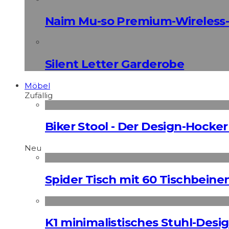
Naim Mu-so Premium-Wireless-
Silent Letter Garderobe
Möbel
Zufällig
Biker Stool - Der Design-Hocker
Neu
Spider Tisch mit 60 Tischbeine
K1 minimalistisches Stuhl-Des