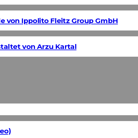
 von Ippolito Fleitz Group GmbH
taltet von Arzu Kartal
eo)