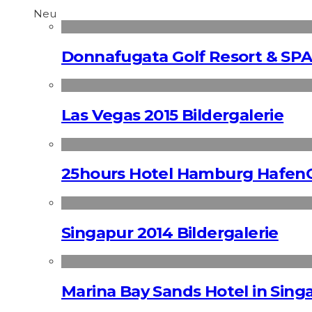
Neu
Donnafugata Golf Resort & SPA
Las Vegas 2015 Bildergalerie
25hours Hotel Hamburg HafenC
Singapur 2014 Bildergalerie
Marina Bay Sands Hotel in Singa