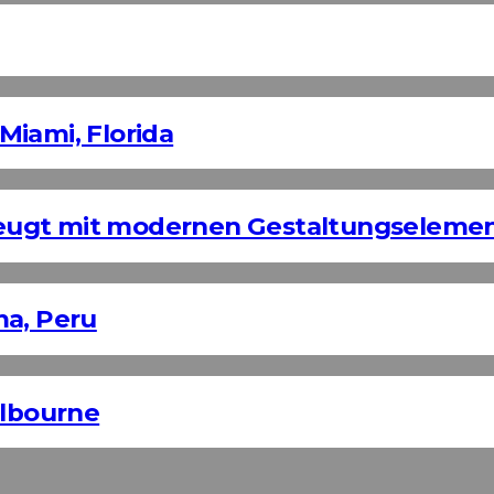
Miami, Florida
eugt mit modernen Gestaltungseleme
ma, Peru
elbourne