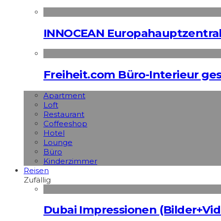
INNOCEAN Europahauptzentrale
Freiheit.com Büro-Interieur ges
Apart­ment
Loft
Restaurant
Coffeeshop
Hotel
Lounge
Büro
Kinderzimmer
Reisen
Zufällig
Dubai Impressionen (Bilder+Vid