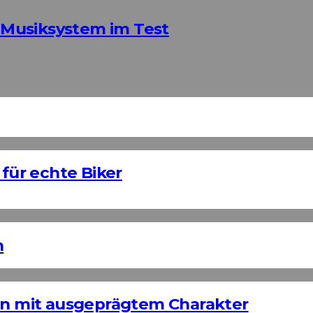
Musiksystem im Test
 für echte Biker
n
ign mit ausgeprägtem Charakter