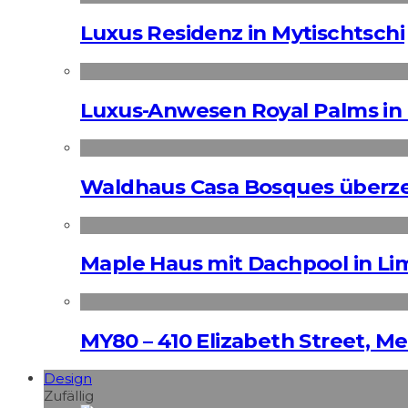
Luxus Residenz in Mytischtschi
Luxus-Anwesen Royal Palms in 
Waldhaus Casa Bosques überz
Maple Haus mit Dachpool in Li
MY80 – 410 Elizabeth Street, M
Design
Zufällig