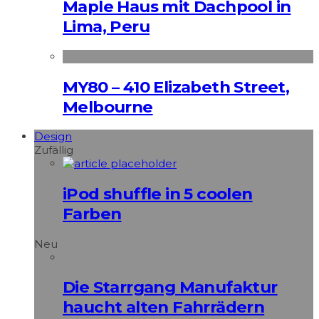
Maple Haus mit Dachpool in
Lima, Peru
MY80 – 410 Elizabeth Street,
Melbourne
Design
Zufällig
iPod shuffle in 5 coolen
Farben
Neu
Die Starrgang Manufaktur
haucht alten Fahrrädern