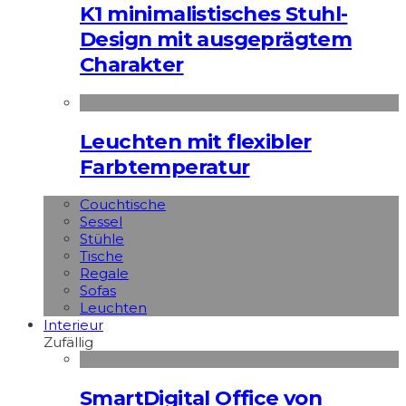
K1 minimalistisches Stuhl-
Design mit ausgeprägtem
Charakter
Leuchten mit flexibler
Farbtemperatur
Couchtische
Sessel
Stühle
Tische
Regale
Sofas
Leuchten
Interieur
Zufällig
SmartDigital Office von