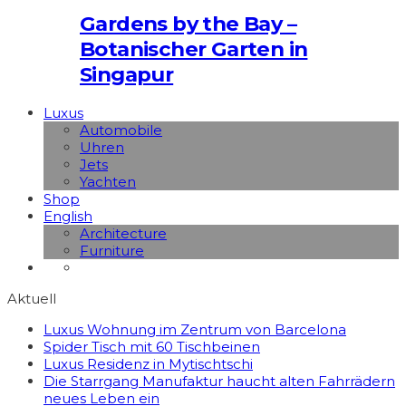
Gardens by the Bay –
Botanischer Garten in
Singapur
Luxus
Automobile
Uhren
Jets
Yachten
Shop
English
Architecture
Furniture
Aktuell
Luxus Wohnung im Zentrum von Barcelona
Spider Tisch mit 60 Tischbeinen
Luxus Residenz in Mytischtschi
Die Starrgang Manufaktur haucht alten Fahrrädern
neues Leben ein