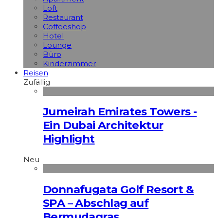
Loft
Restaurant
Coffeeshop
Hotel
Lounge
Büro
Kinderzimmer
Reisen
Zufällig
Jumeirah Emirates Towers -
Ein Dubai Architektur
Highlight
Neu
Donnafugata Golf Resort &
SPA – Abschlag auf
Bermudagras