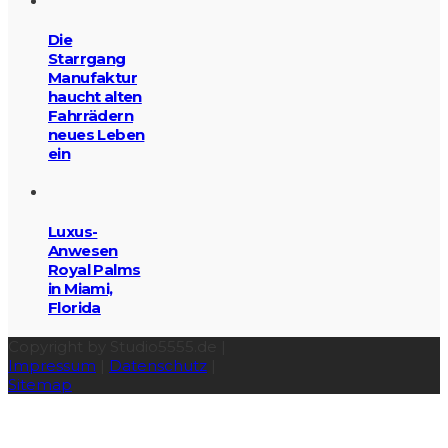
Die
Starrgang
Manufaktur
haucht alten
Fahrrädern
neues Leben
ein
Luxus-
Anwesen
Royal Palms
in Miami,
Florida
Copyright by Studio5555.de |
Impressum
|
Datenschutz
|
Sitemap