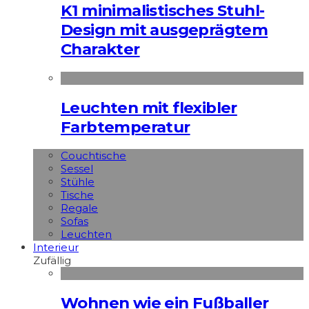
K1 minimalistisches Stuhl-
Design mit ausgeprägtem
Charakter
Leuchten mit flexibler
Farbtemperatur
Couchtische
Sessel
Stühle
Tische
Regale
Sofas
Leuchten
Interieur
Zufällig
Wohnen wie ein Fußballer