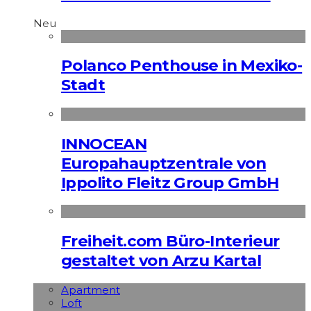
Neu
Polanco Penthouse in Mexiko-
Stadt
INNOCEAN
Europahauptzentrale von
Ippolito Fleitz Group GmbH
Freiheit.com Büro-Interieur
gestaltet von Arzu Kartal
Apart­ment
Loft