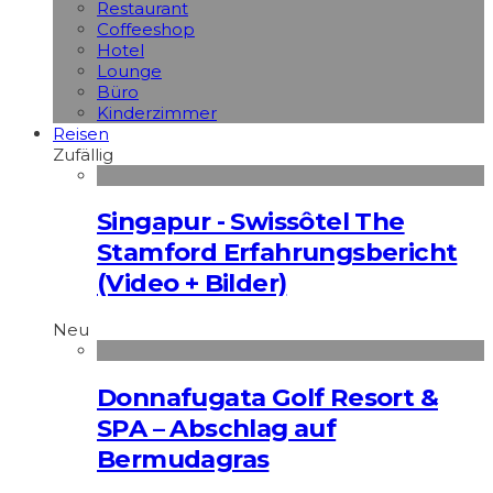
Restaurant
Coffeeshop
Hotel
Lounge
Büro
Kinderzimmer
Reisen
Zufällig
Singapur - Swissôtel The
Stamford Erfahrungsbericht
(Video + Bilder)
Neu
Donnafugata Golf Resort &
SPA – Abschlag auf
Bermudagras