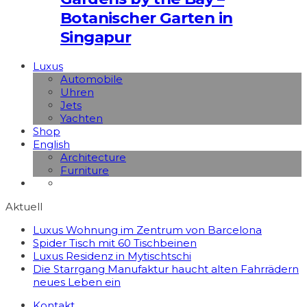
Botanischer Garten in
Singapur
Luxus
Automobile
Uhren
Jets
Yachten
Shop
English
Architecture
Furniture
Aktuell
Luxus Wohnung im Zentrum von Barcelona
Spider Tisch mit 60 Tischbeinen
Luxus Residenz in Mytischtschi
Die Starrgang Manufaktur haucht alten Fahrrädern
neues Leben ein
Kontakt