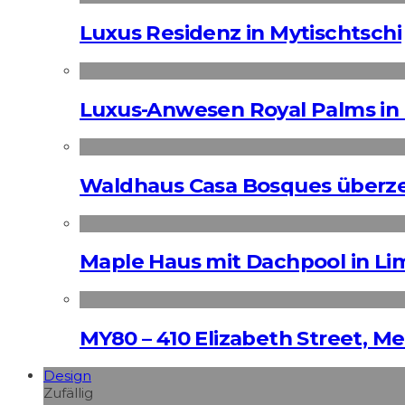
Luxus Residenz in Mytischtschi
Luxus-Anwesen Royal Palms in 
Waldhaus Casa Bosques überz
Maple Haus mit Dachpool in Li
MY80 – 410 Elizabeth Street, M
Design
Zufällig