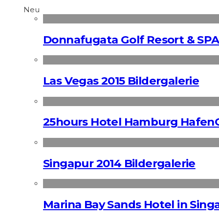
Neu
Donnafugata Golf Resort & SPA
Las Vegas 2015 Bildergalerie
25hours Hotel Hamburg HafenC
Singapur 2014 Bildergalerie
Marina Bay Sands Hotel in Singa