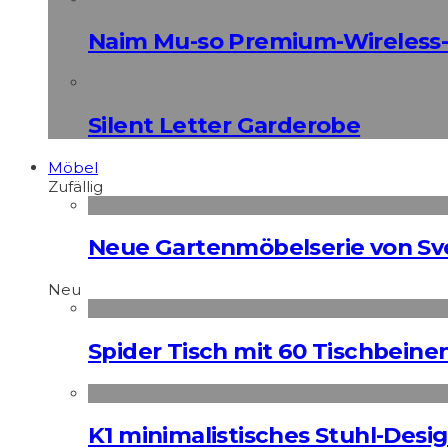
Naim Mu-so Premium-Wireless-
Silent Letter Garderobe
Möbel
Zufällig
Neue Gartenmöbelserie von Sv
Neu
Spider Tisch mit 60 Tischbeine
K1 minimalistisches Stuhl-Des