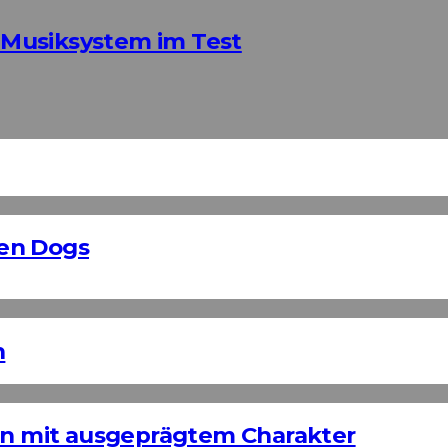
Musiksystem im Test
en Dogs
n
ign mit ausgeprägtem Charakter