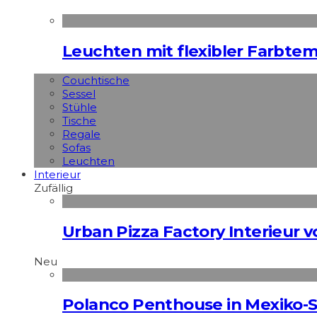
Leuchten mit flexibler Farbte
Couchtische
Sessel
Stühle
Tische
Regale
Sofas
Leuchten
Interieur
Zufällig
Urban Pizza Factory Interieur 
Neu
Polanco Penthouse in Mexiko-