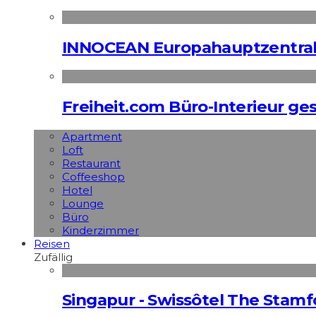
INNOCEAN Europahauptzentrale
Freiheit.com Büro-Interieur ges
Apart­ment
Loft
Restaurant
Coffeeshop
Hotel
Lounge
Büro
Kinderzimmer
Reisen
Zufällig
Singapur - Swissôtel The Stamf