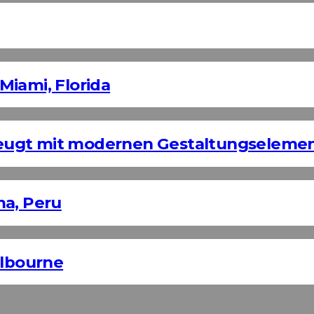
Miami, Florida
eugt mit modernen Gestaltungseleme
ma, Peru
elbourne