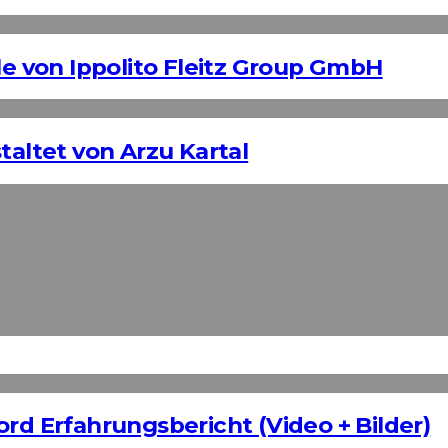
 von Ippolito Fleitz Group GmbH
taltet von Arzu Kartal
ord Erfahrungsbericht (Video + Bilder)