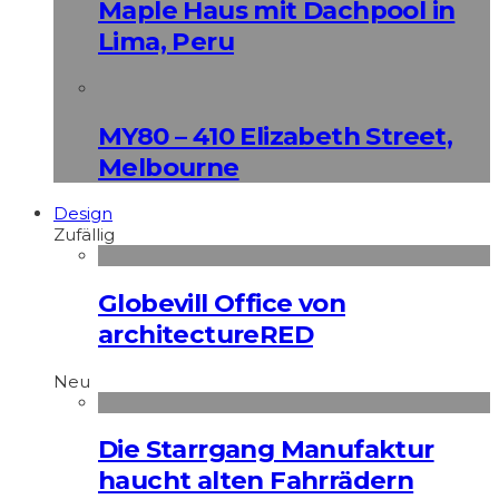
Maple Haus mit Dachpool in
Lima, Peru
MY80 – 410 Elizabeth Street,
Melbourne
Design
Zufällig
Globevill Office von
architectureRED
Neu
Die Starrgang Manufaktur
haucht alten Fahrrädern