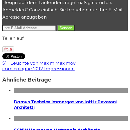
Design auf dem Laufenden, regelmäßig natürlich.
Anmelden? Ganz einfach! Sie brauchen nur Ihre E-Mail-
Adresse anzugeben.
Teilen auf:
S1+ Leuchte von Maxim Maximov
imm cologne 2012 Impressionen
Ähnliche Beiträge
Domus Technica Immergas von Iotti + Pavarani
Architetti
SGNW House von Metropole Architects