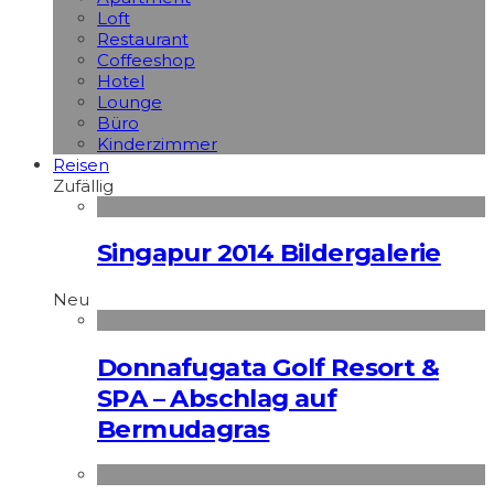
Loft
Restaurant
Coffeeshop
Hotel
Lounge
Büro
Kinderzimmer
Reisen
Zufällig
Singapur 2014 Bildergalerie
Neu
Donnafugata Golf Resort &
SPA – Abschlag auf
Bermudagras