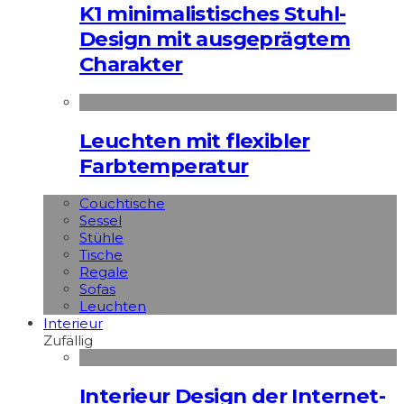
K1 minimalistisches Stuhl-
Design mit ausgeprägtem
Charakter
Leuchten mit flexibler
Farbtemperatur
Couchtische
Sessel
Stühle
Tische
Regale
Sofas
Leuchten
Interieur
Zufällig
Interieur Design der Internet-