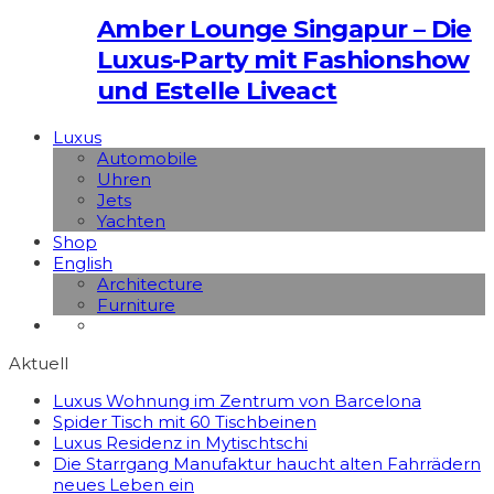
Amber Lounge Singapur – Die
Luxus-Party mit Fashionshow
und Estelle Liveact
Luxus
Automobile
Uhren
Jets
Yachten
Shop
English
Architecture
Furniture
Aktuell
Luxus Wohnung im Zentrum von Barcelona
Spider Tisch mit 60 Tischbeinen
Luxus Residenz in Mytischtschi
Die Starrgang Manufaktur haucht alten Fahrrädern
neues Leben ein