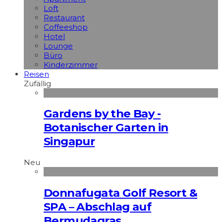
Loft
Restaurant
Coffeeshop
Hotel
Lounge
Büro
Kinderzimmer
Reisen
Zufällig
Gardens by the Bay -
Botanischer Garten in
Singapur
Neu
Donnafugata Golf Resort &
SPA – Abschlag auf
Bermudagras