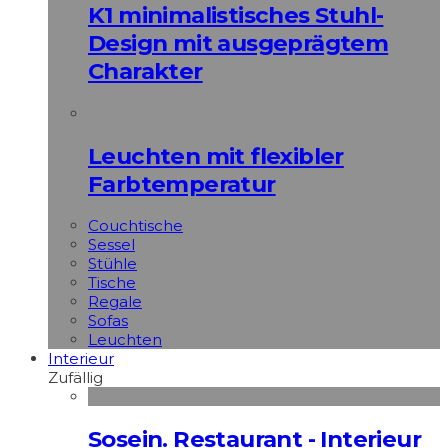
K1 minimalistisches Stuhl-
Design mit ausgeprägtem
Charakter
Leuchten mit flexibler
Farbtemperatur
Couchtische
Sessel
Stühle
Tische
Regale
Sofas
Leuchten
Interieur
Zufällig
Sosein. Restaurant - Interieur