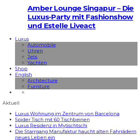
Amber Lounge Singapur – Die
Luxus-Party mit Fashionshow
und Estelle Liveact
Luxus
Automobile
Uhren
Jets
Yachten
Shop
English
Architecture
Furniture
Aktuell
Luxus Wohnung im Zentrum von Barcelona
Spider Tisch mit 60 Tischbeinen
Luxus Residenz in Mytischtschi
Die Starrgang Manufaktur haucht alten Fahrrädern
neues Leben ein