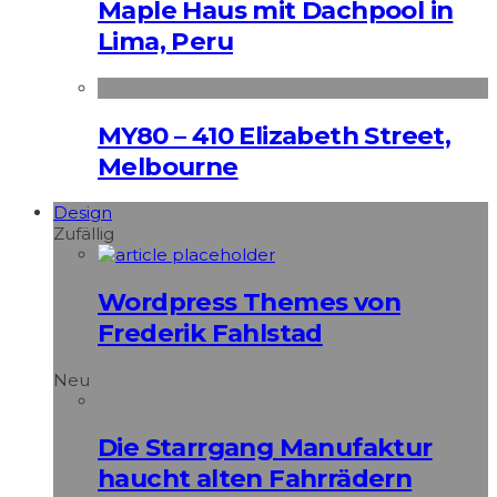
Maple Haus mit Dachpool in
Lima, Peru
MY80 – 410 Elizabeth Street,
Melbourne
Design
Zufällig
Wordpress Themes von
Frederik Fahlstad
Neu
Die Starrgang Manufaktur
haucht alten Fahrrädern