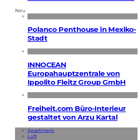
Neu
Polanco Penthouse in Mexiko-
Stadt
INNOCEAN
Europahauptzentrale von
Ippolito Fleitz Group GmbH
Freiheit.com Büro-Interieur
gestaltet von Arzu Kartal
Apart­ment
Loft