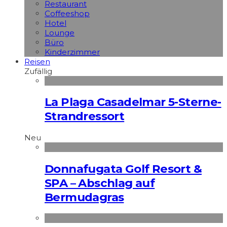
Restaurant
Coffeeshop
Hotel
Lounge
Büro
Kinderzimmer
Reisen
Zufällig
La Plaga Casadelmar 5-Sterne-
Strandressort
Neu
Donnafugata Golf Resort &
SPA – Abschlag auf
Bermudagras