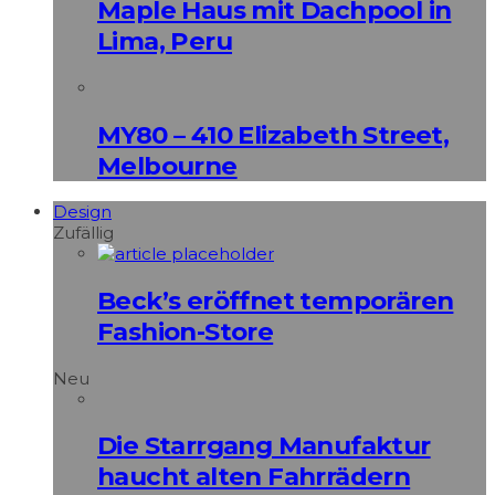
Maple Haus mit Dachpool in
Lima, Peru
MY80 – 410 Elizabeth Street,
Melbourne
Design
Zufällig
Beck’s eröffnet temporären
Fashion-Store
Neu
Die Starrgang Manufaktur
haucht alten Fahrrädern