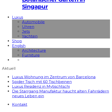
Singapur
Luxus
Automobile
Uhren
Jets
Yachten
Shop
English
Architecture
Furniture
Aktuell
Luxus Wohnung im Zentrum von Barcelona
Spider Tisch mit 60 Tischbeinen
Luxus Residenz in Mytischtschi
Die Starrgang Manufaktur haucht alten Fahrrädern
neues Leben ein
Kontakt