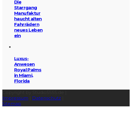
Die
Starrgang
Manufaktur
haucht alten
Fahrrädern
neues Leben
ein
Luxus-
Anwesen
Royal Palms
in Miami,
Florida
Copyright by Studio5555.de |
Impressum
|
Datenschutz
|
Sitemap