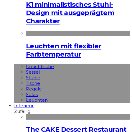
K1 minimalistisches Stuhl-
Design mit ausgeprägtem
Charakter
Leuchten mit flexibler
Farbtemperatur
Couchtische
Sessel
Stühle
Tische
Regale
Sofas
Leuchten
Interieur
Zufällig
The CAKE Dessert Restaurant