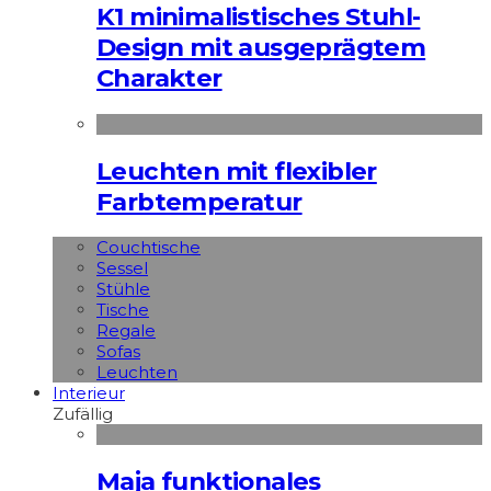
K1 minimalistisches Stuhl-
Design mit ausgeprägtem
Charakter
Leuchten mit flexibler
Farbtemperatur
Couchtische
Sessel
Stühle
Tische
Regale
Sofas
Leuchten
Interieur
Zufällig
Maja funktionales