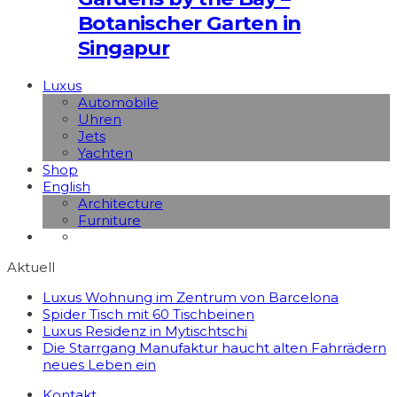
Botanischer Garten in
Singapur
Luxus
Automobile
Uhren
Jets
Yachten
Shop
English
Architecture
Furniture
Aktuell
Luxus Wohnung im Zentrum von Barcelona
Spider Tisch mit 60 Tischbeinen
Luxus Residenz in Mytischtschi
Die Starrgang Manufaktur haucht alten Fahrrädern
neues Leben ein
Kontakt