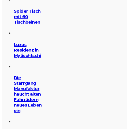
Spider Tisch
mit 60
Tischbeinen
Luxus
Residenz in
Mytischtschi
Die
Starrgang
Manufaktur
haucht alten
Fahrrädern
neues Leben
ein