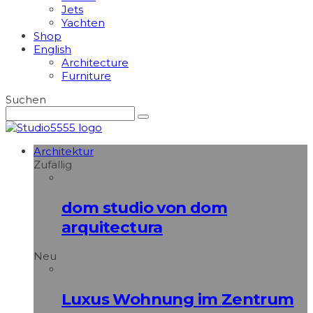
Jets
Yachten
Shop
English
Architecture
Furniture
Suchen
Architektur
Zufällig
dom studio von dom
arquitectura
Neu
Luxus Wohnung im Zentrum