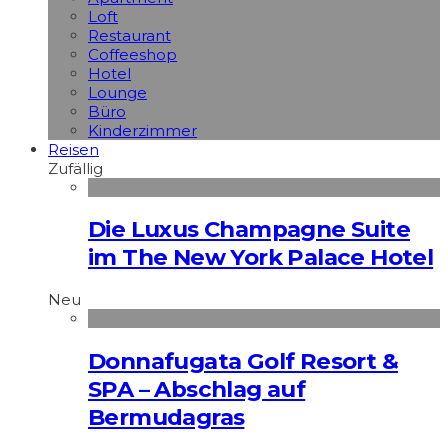
Loft
Restaurant
Coffeeshop
Hotel
Lounge
Büro
Kinderzimmer
Reisen
Zufällig
Die Luxus Champagne Suite
im The New York Palace Hotel
Neu
Donnafugata Golf Resort &
SPA – Abschlag auf
Bermudagras