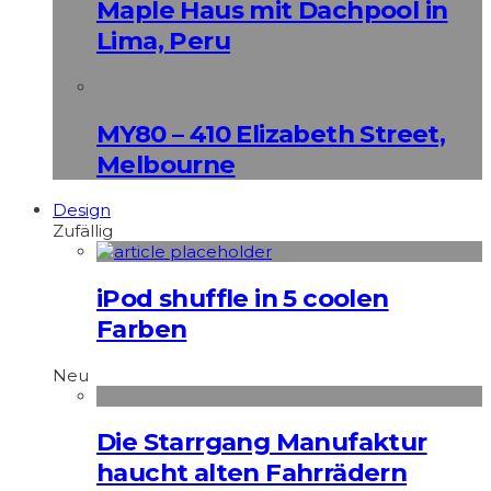
Maple Haus mit Dachpool in
Lima, Peru
MY80 – 410 Elizabeth Street,
Melbourne
Design
Zufällig
iPod shuffle in 5 coolen
Farben
Neu
Die Starrgang Manufaktur
haucht alten Fahrrädern