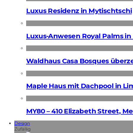
Luxus Residenz in Mytischtschi
Luxus-Anwesen Royal Palms in 
Waldhaus Casa Bosques überz
Maple Haus mit Dachpool in Li
MY80 – 410 Elizabeth Street, M
Design
Zufällig