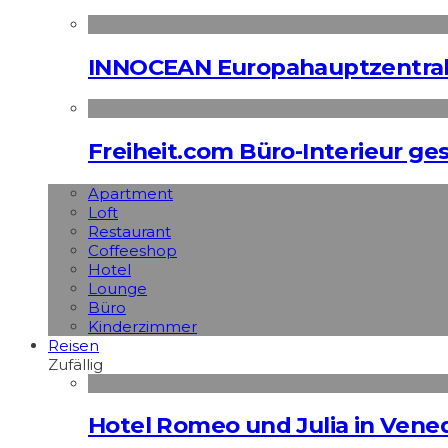
INNOCEAN Europahauptzentrale
Freiheit.com Büro-Interieur ges
Apart­ment
Loft
Restaurant
Coffeeshop
Hotel
Lounge
Büro
Kinderzimmer
Reisen
Zufällig
Hotel Romeo und Julia in Vened