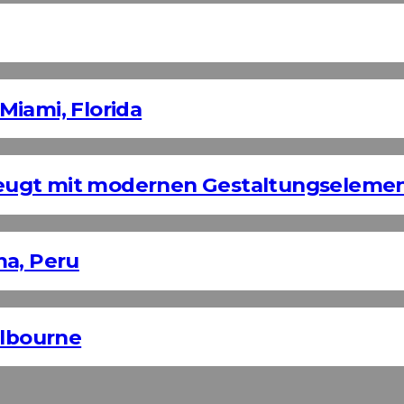
Miami, Florida
eugt mit modernen Gestaltungseleme
ma, Peru
elbourne