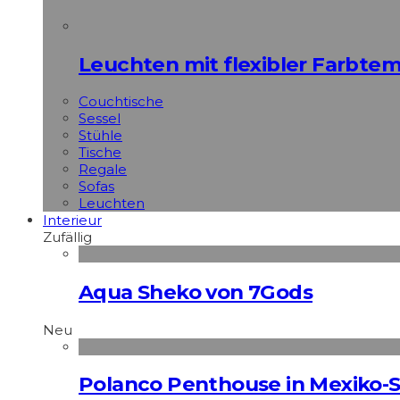
Leuchten mit flexibler Farbte
Couchtische
Sessel
Stühle
Tische
Regale
Sofas
Leuchten
Interieur
Zufällig
Aqua Sheko von 7Gods
Neu
Polanco Penthouse in Mexiko-