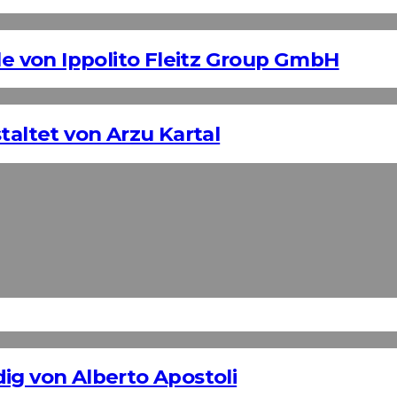
 von Ippolito Fleitz Group GmbH
taltet von Arzu Kartal
ig von Alberto Apostoli