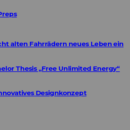
Preps
ht alten Fahrrädern neues Leben ein
helor Thesis „Free Unlimited Energy“
Innovatives Designkonzept