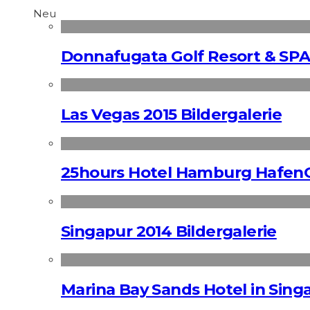
Neu
Donnafugata Golf Resort & SPA
Las Vegas 2015 Bildergalerie
25hours Hotel Hamburg HafenC
Singapur 2014 Bildergalerie
Marina Bay Sands Hotel in Singa