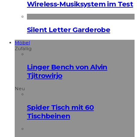
Wireless-Musiksystem im Test
Silent Letter Garderobe
Möbel
Zufällig
Linger Bench von Alvin
Tjitrowirjo
Neu
Spider Tisch mit 60
Tischbeinen