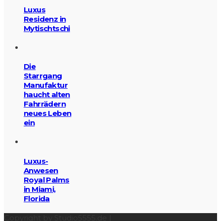
Luxus
Residenz in
Mytischtschi
Die
Starrgang
Manufaktur
haucht alten
Fahrrädern
neues Leben
ein
Luxus-
Anwesen
Royal Palms
in Miami,
Florida
Copyright by Studio5555.de |