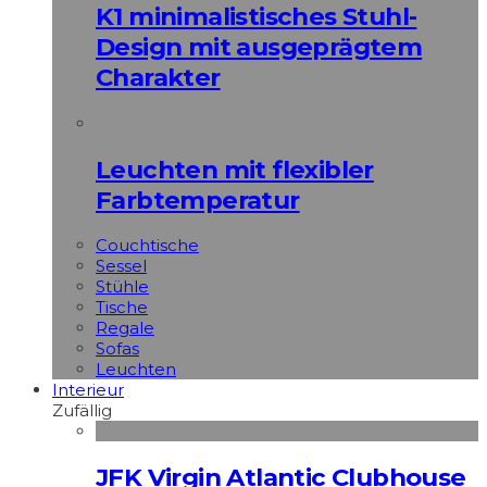
K1 minimalistisches Stuhl-
Design mit ausgeprägtem
Charakter
Leuchten mit flexibler
Farbtemperatur
Couchtische
Sessel
Stühle
Tische
Regale
Sofas
Leuchten
Interieur
Zufällig
JFK Virgin Atlantic Clubhouse