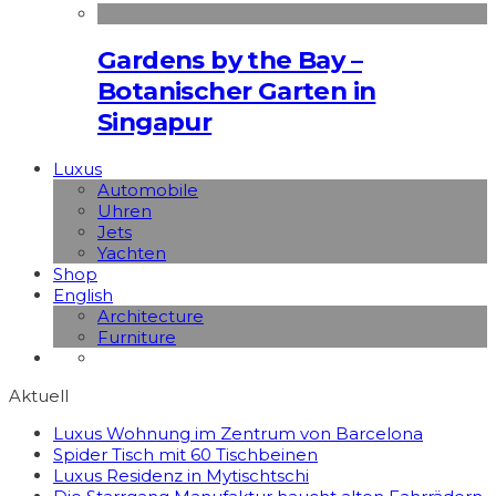
Gardens by the Bay –
Botanischer Garten in
Singapur
Luxus
Automobile
Uhren
Jets
Yachten
Shop
English
Architecture
Furniture
Aktuell
Luxus Wohnung im Zentrum von Barcelona
Spider Tisch mit 60 Tischbeinen
Luxus Residenz in Mytischtschi