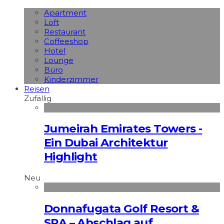
Apart­ment
Loft
Restaurant
Coffeeshop
Hotel
Lounge
Büro
Kinderzimmer
Reisen
Zufällig
Jumeirah Emirates Towers -
Ein Dubai Architektur
Highlight
Neu
Donnafugata Golf Resort &
SPA – Abschlag auf