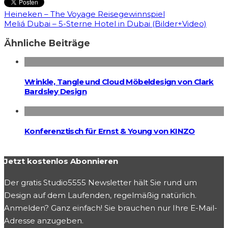
Heineken – The Voyage Reisegewinnspiel
Meliá Dubai – 5-Sterne Hotel in Dubai (Bilder+Video)
Ähnliche Beiträge
Wrinkle, Tangle und Cloud Möbeldesign von Clark
Bardsley Design
Konferenztisch für Ernst & Young von KINZO
Jetzt kostenlos Abonnieren
Der gratis Studio5555 Newsletter hält Sie rund um
Design auf dem Laufenden, regelmäßig natürlich.
Anmelden? Ganz einfach! Sie brauchen nur Ihre E-Mail-
Adresse anzugeben.