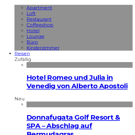
Apart­ment
Loft
Restaurant
Coffeeshop
Hotel
Lounge
Büro
Kinderzimmer
Reisen
Zufällig
Hotel Romeo und Julia in
Venedig von Alberto Apostoli
Neu
Donnafugata Golf Resort &
SPA – Abschlag auf
Bermudagras