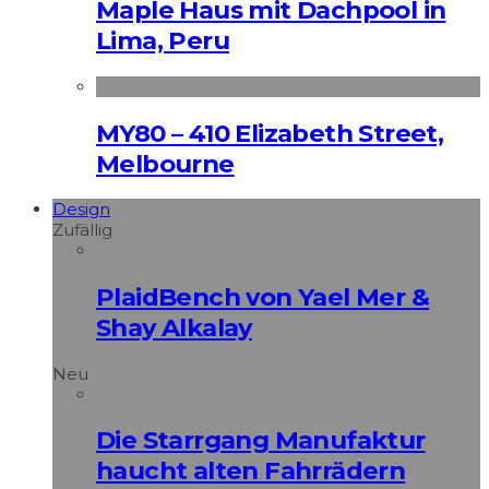
Maple Haus mit Dachpool in
Lima, Peru
MY80 – 410 Elizabeth Street,
Melbourne
Design
Zufällig
PlaidBench von Yael Mer &
Shay Alkalay
Neu
Die Starrgang Manufaktur
haucht alten Fahrrädern