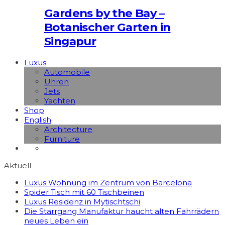
Gardens by the Bay –
Botanischer Garten in
Singapur
Luxus
Automobile
Uhren
Jets
Yachten
Shop
English
Architecture
Furniture
Aktuell
Luxus Wohnung im Zentrum von Barcelona
Spider Tisch mit 60 Tischbeinen
Luxus Residenz in Mytischtschi
Die Starrgang Manufaktur haucht alten Fahrrädern
neues Leben ein