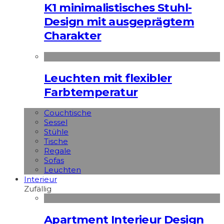
K1 minimalistisches Stuhl-
Design mit ausgeprägtem
Charakter
Leuchten mit flexibler
Farbtemperatur
Couchtische
Sessel
Stühle
Tische
Regale
Sofas
Leuchten
Interieur
Zufällig
Apart­ment Interieur Design