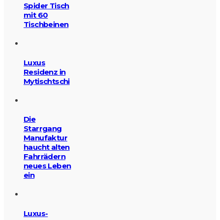
Spider Tisch
mit 60
Tischbeinen
Luxus
Residenz in
Mytischtschi
Die
Starrgang
Manufaktur
haucht alten
Fahrrädern
neues Leben
ein
Luxus-