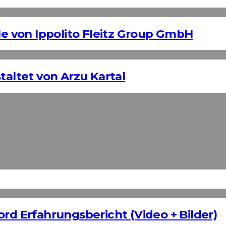
 von Ippolito Fleitz Group GmbH
taltet von Arzu Kartal
ord Erfahrungsbericht (Video + Bilder)