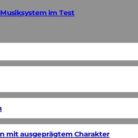
Musiksystem im Test
n
ign mit ausgeprägtem Charakter