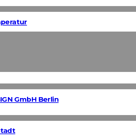
mperatur
SIGN GmbH Berlin
Stadt