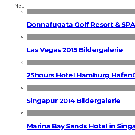
Neu
Donnafugata Golf Resort & SPA
Las Vegas 2015 Bildergalerie
25hours Hotel Hamburg HafenC
Singapur 2014 Bildergalerie
Marina Bay Sands Hotel in Singa