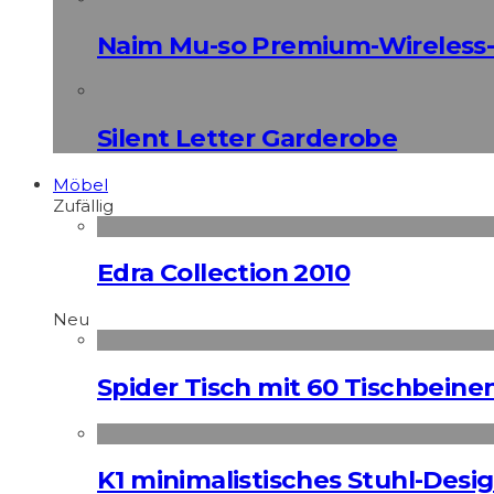
Naim Mu-so Premium-Wireless-
Silent Letter Garderobe
Möbel
Zufällig
Edra Collection 2010
Neu
Spider Tisch mit 60 Tischbeine
K1 minimalistisches Stuhl-Des