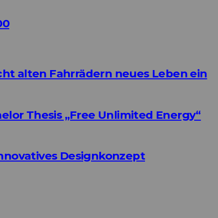
00
ht alten Fahrrädern neues Leben ein
helor Thesis „Free Unlimited Energy“
Innovatives Designkonzept