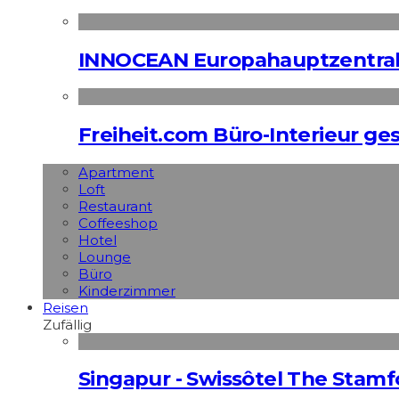
INNOCEAN Europahauptzentrale
Freiheit.com Büro-Interieur ges
Apart­ment
Loft
Restaurant
Coffeeshop
Hotel
Lounge
Büro
Kinderzimmer
Reisen
Zufällig
Singapur - Swissôtel The Stamf