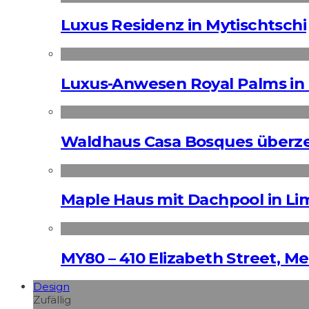
Luxus Residenz in Mytischtschi
Luxus-Anwesen Royal Palms in 
Waldhaus Casa Bosques überz
Maple Haus mit Dachpool in Li
MY80 – 410 Elizabeth Street, M
Design
Zufällig