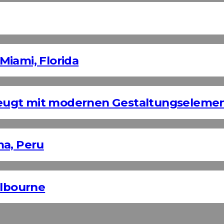
Miami, Florida
eugt mit modernen Gestaltungseleme
ma, Peru
elbourne