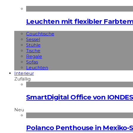
Leuchten mit flexibler Farbte
Couchtische
Sessel
Stühle
Tische
Regale
Sofas
Leuchten
Interieur
Zufällig
SmartDigital Office von IONDE
Neu
Polanco Penthouse in Mexiko-