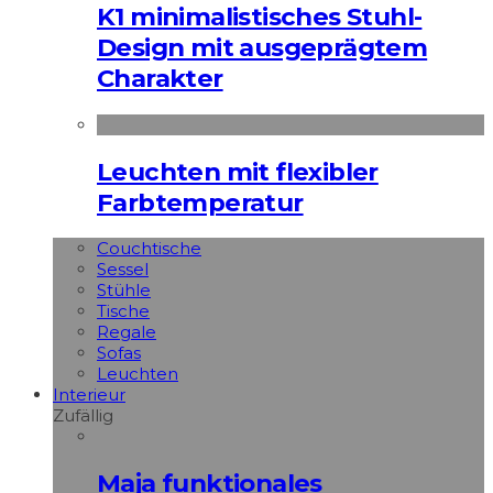
K1 minimalistisches Stuhl-
Design mit ausgeprägtem
Charakter
Leuchten mit flexibler
Farbtemperatur
Couchtische
Sessel
Stühle
Tische
Regale
Sofas
Leuchten
Interieur
Zufällig
Maja funktionales