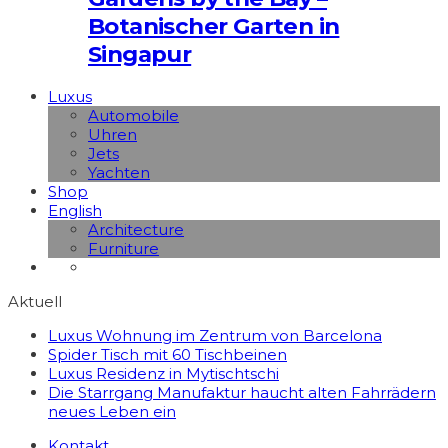
Botanischer Garten in
Singapur
Luxus
Automobile
Uhren
Jets
Yachten
Shop
English
Architecture
Furniture
Aktuell
Luxus Wohnung im Zentrum von Barcelona
Spider Tisch mit 60 Tischbeinen
Luxus Residenz in Mytischtschi
Die Starrgang Manufaktur haucht alten Fahrrädern
neues Leben ein
Kontakt