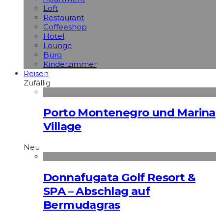
Loft
Restaurant
Coffeeshop
Hotel
Lounge
Büro
Kinderzimmer
Reisen
Zufällig
Porto Montenegro und Marina
Village
Neu
Donnafugata Golf Resort &
SPA – Abschlag auf
Bermudagras