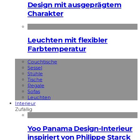
Design mit ausgeprägtem
Charakter
Leuchten mit flexibler
Farbtemperatur
Couchtische
Sessel
Stühle
Tische
Regale
Sofas
Leuchten
Interieur
Zufällig
Yoo Panama Design-Interieur
inspiriert von Philippe Starck