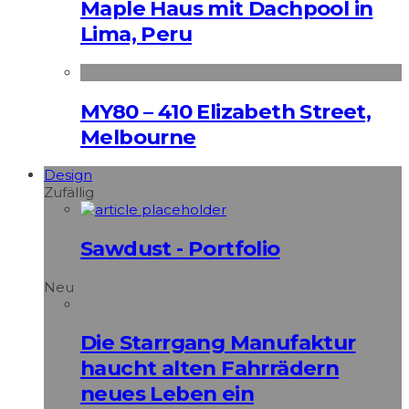
Maple Haus mit Dachpool in
Lima, Peru
MY80 – 410 Elizabeth Street,
Melbourne
Design
Zufällig
Sawdust - Portfolio
Neu
Die Starrgang Manufaktur
haucht alten Fahrrädern
neues Leben ein