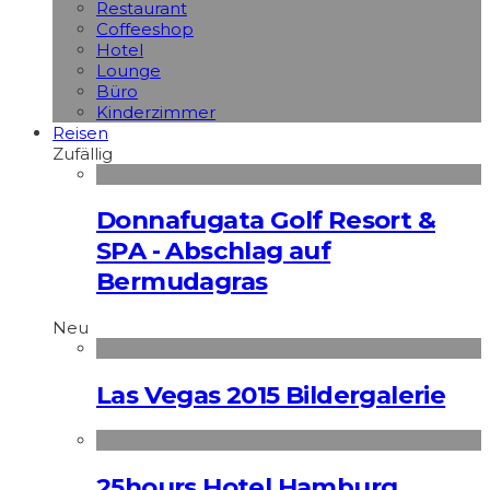
Restaurant
Coffeeshop
Hotel
Lounge
Büro
Kinderzimmer
Reisen
Zufällig
Donnafugata Golf Resort &
SPA - Abschlag auf
Bermudagras
Neu
Las Vegas 2015 Bildergalerie
25hours Hotel Hamburg