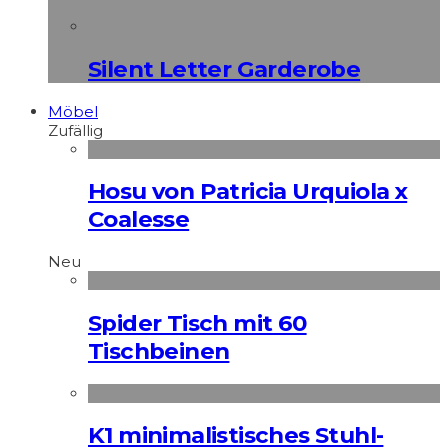
Silent Letter Garderobe
Möbel
Zufällig
Hosu von Patricia Urquiola x
Coalesse
Neu
Spider Tisch mit 60
Tischbeinen
K1 minimalistisches Stuhl-