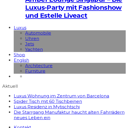
Luxus-Party mit Fashionshow
und Estelle Liveact
Luxus
Automobile
Uhren
Jets
Yachten
Shop
English
Architecture
Furniture
Aktuell
Luxus Wohnung im Zentrum von Barcelona
Spider Tisch mit 60 Tischbeinen
Luxus Residenz in Mytischtschi
Die Starrgang Manufaktur haucht alten Fahrrädern
neues Leben ein
Kontakt