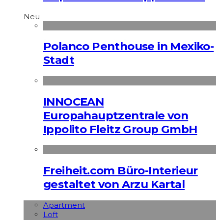
Neu
Polanco Penthouse in Mexiko-
Stadt
INNOCEAN
Europahauptzentrale von
Ippolito Fleitz Group GmbH
Freiheit.com Büro-Interieur
gestaltet von Arzu Kartal
Apart­ment
Loft