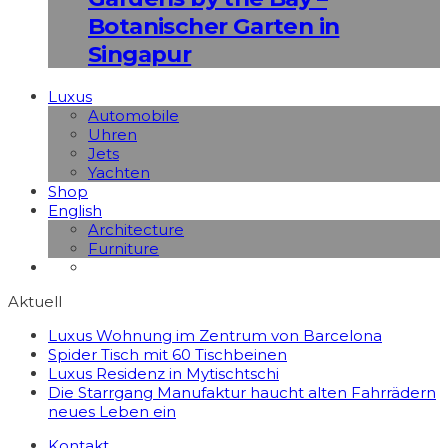
Botanischer Garten in
Singapur
Luxus
Automobile
Uhren
Jets
Yachten
Shop
English
Architecture
Furniture
Aktuell
Luxus Wohnung im Zentrum von Barcelona
Spider Tisch mit 60 Tischbeinen
Luxus Residenz in Mytischtschi
Die Starrgang Manufaktur haucht alten Fahrrädern
neues Leben ein
Kontakt