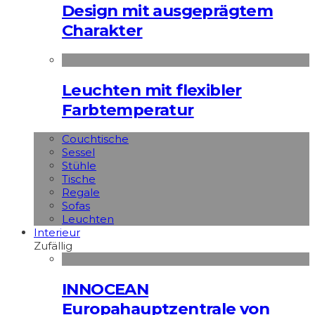
Design mit ausgeprägtem
Charakter
Leuchten mit flexibler
Farbtemperatur
Couchtische
Sessel
Stühle
Tische
Regale
Sofas
Leuchten
Interieur
Zufällig
INNOCEAN
Europahauptzentrale von