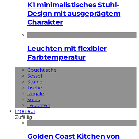
K1 minimalistisches Stuhl-
Design mit ausgeprägtem
Charakter
Leuchten mit flexibler
Farbtemperatur
Couchtische
Sessel
Stühle
Tische
Regale
Sofas
Leuchten
Interieur
Zufällig
Golden Coast Kitchen von