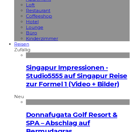
Loft
Restaurant
Coffeeshop
Hotel
Lounge
Büro
Kinderzimmer
Reisen
Zufällig
Singapur Impressionen -
Studio5555 auf Singapur Reise
zur Formel 1 (Video + Bilder)
Neu
Donnafugata Golf Resort &
SPA – Abschlag auf
Bermudagras