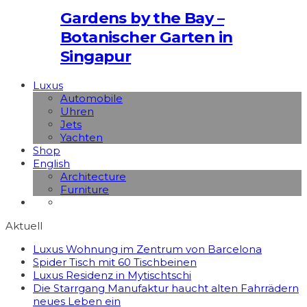
Gardens by the Bay –
Botanischer Garten in
Singapur
Luxus
Automobile
Uhren
Jets
Yachten
Shop
English
Architecture
Furniture
Aktuell
Luxus Wohnung im Zentrum von Barcelona
Spider Tisch mit 60 Tischbeinen
Luxus Residenz in Mytischtschi
Die Starrgang Manufaktur haucht alten Fahrrädern
neues Leben ein