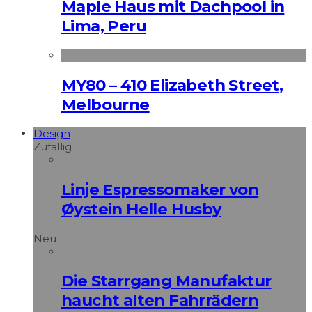
Maple Haus mit Dachpool in
Lima, Peru
MY80 – 410 Elizabeth Street,
Melbourne
Design
Zufällig
Linje Espressomaker von
Øystein Helle Husby
Neu
Die Starrgang Manufaktur
haucht alten Fahrrädern