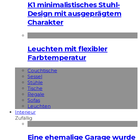
K1 minimalistisches Stuhl-
Design mit ausgeprägtem
Charakter
Leuchten mit flexibler
Farbtemperatur
Couchtische
Sessel
Stühle
Tische
Regale
Sofas
Leuchten
Interieur
Zufällig
Eine ehemalige Garage wurde