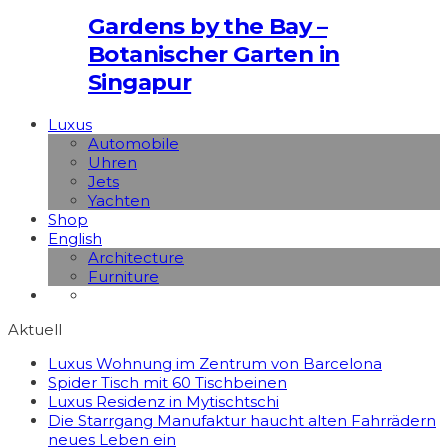
Gardens by the Bay –
Botanischer Garten in
Singapur
Luxus
Automobile
Uhren
Jets
Yachten
Shop
English
Architecture
Furniture
Aktuell
Luxus Wohnung im Zentrum von Barcelona
Spider Tisch mit 60 Tischbeinen
Luxus Residenz in Mytischtschi
Die Starrgang Manufaktur haucht alten Fahrrädern
neues Leben ein