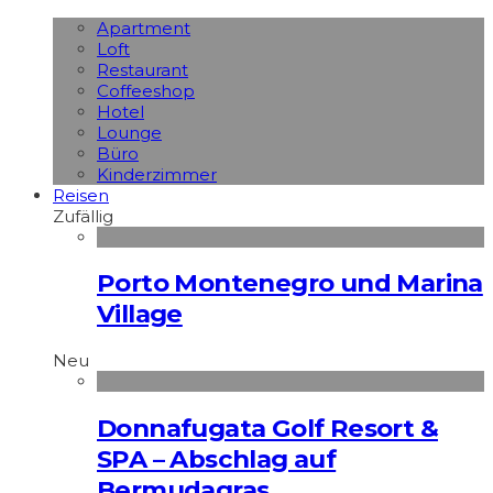
Apart­ment
Loft
Restaurant
Coffeeshop
Hotel
Lounge
Büro
Kinderzimmer
Reisen
Zufällig
Porto Montenegro und Marina
Village
Neu
Donnafugata Golf Resort &
SPA – Abschlag auf
Bermudagras