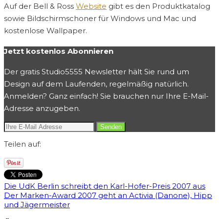
Auf der Bell & Ross
Website
gibt es den Produktkatalog
sowie Bildschirmschoner für Windows und Mac und
kostenlose Wallpaper.
Jetzt kostenlos Abonnieren
Der gratis Studio5555 Newsletter hält Sie rund um
Design auf dem Laufenden, regelmäßig natürlich.
Anmelden? Ganz einfach! Sie brauchen nur Ihre E-Mail-
Adresse anzugeben.
Teilen auf:
Die UdK Berlin schreibt den Karl-Hofer-Preis 2007 aus
Der Marken-Award 2007 geht an Activia (Danone), Hipp
und Jägermeister