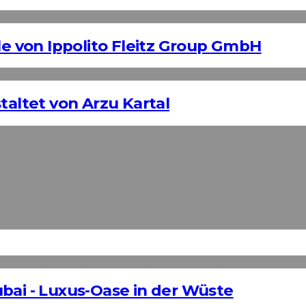
 von Ippolito Fleitz Group GmbH
taltet von Arzu Kartal
bai - Luxus-Oase in der Wüste