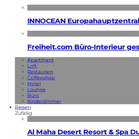
INNOCEAN Europahauptzentrale
Freiheit.com Büro-Interieur ges
Apart­ment
Loft
Restaurant
Coffeeshop
Hotel
Lounge
Büro
Kinderzimmer
Reisen
Zufällig
Al Maha Desert Resort & Spa Du