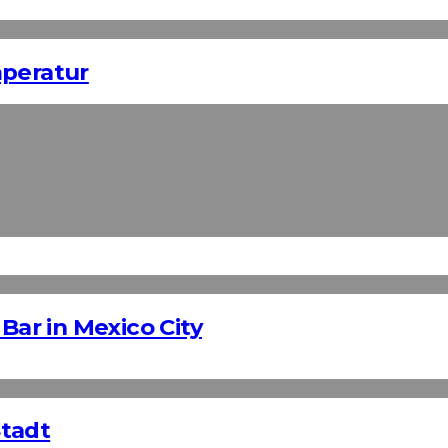
mperatur
Bar in Mexico City
Stadt