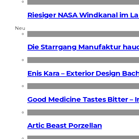
Riesiger NASA Windkanal im La
Neu
Die Starrgang Manufaktur hauc
Enis Kara – Exterior Design Bac
Good Medicine Tastes Bitter – 
Artic Beast Porzellan