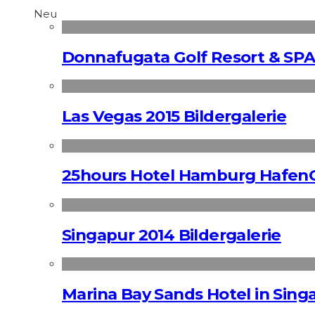
Neu
Donnafugata Golf Resort & SPA
Las Vegas 2015 Bildergalerie
25hours Hotel Hamburg HafenC
Singapur 2014 Bildergalerie
Marina Bay Sands Hotel in Singa