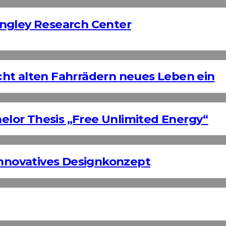
ngley Research Center
ht alten Fahrrädern neues Leben ein
helor Thesis „Free Unlimited Energy“
Innovatives Designkonzept