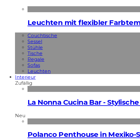
Leuchten mit flexibler Farbte
Couchtische
Sessel
Stühle
Tische
Regale
Sofas
Leuchten
Interieur
Zufällig
La Nonna Cucina Bar - Stylische 
Neu
Polanco Penthouse in Mexiko-