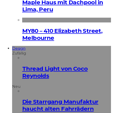
Maple Haus mit Dachpool in
Lima, Peru
MY80 – 410 Elizabeth Street,
Melbourne
Design
Zufällig
Thread Light von Coco
Reynolds
Neu
Die Starrgang Manufaktur
haucht alten Fahrrädern