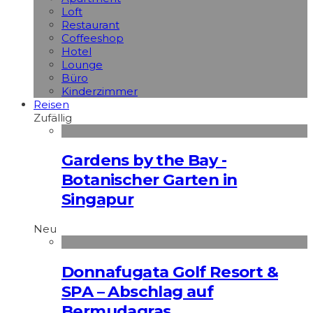
Loft
Restaurant
Coffeeshop
Hotel
Lounge
Büro
Kinderzimmer
Reisen
Zufällig
Gardens by the Bay -
Botanischer Garten in
Singapur
Neu
Donnafugata Golf Resort &
SPA – Abschlag auf
Bermudagras