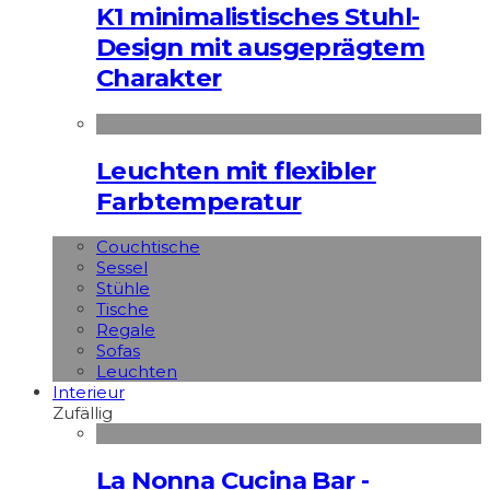
K1 minimalistisches Stuhl-
Design mit ausgeprägtem
Charakter
Leuchten mit flexibler
Farbtemperatur
Couchtische
Sessel
Stühle
Tische
Regale
Sofas
Leuchten
Interieur
Zufällig
La Nonna Cucina Bar -