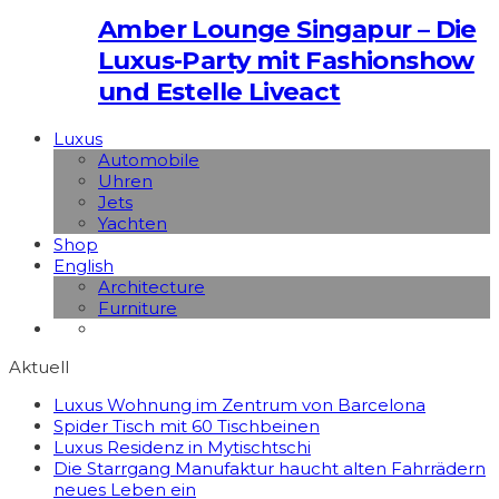
Amber Lounge Singapur – Die
Luxus-Party mit Fashionshow
und Estelle Liveact
Luxus
Automobile
Uhren
Jets
Yachten
Shop
English
Architecture
Furniture
Aktuell
Luxus Wohnung im Zentrum von Barcelona
Spider Tisch mit 60 Tischbeinen
Luxus Residenz in Mytischtschi
Die Starrgang Manufaktur haucht alten Fahrrädern
neues Leben ein