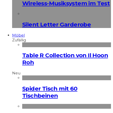
Wireless-Musiksystem im Test
Silent Letter Garderobe
Möbel
Zufällig
Table R Collection von Il Hoon
Roh
Neu
Spider Tisch mit 60
Tischbeinen