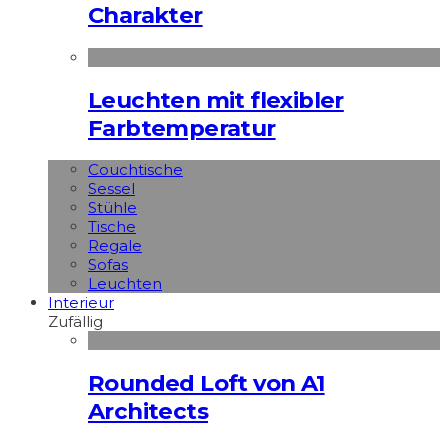
Charakter
Leuchten mit flexibler
Farbtemperatur
Couchtische
Sessel
Stühle
Tische
Regale
Sofas
Leuchten
Interieur
Zufällig
Rounded Loft von A1
Architects