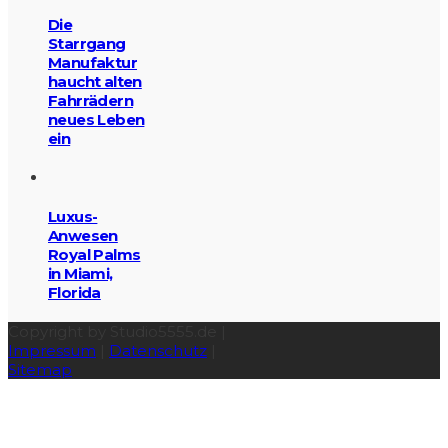
Die
Starrgang
Manufaktur
haucht alten
Fahrrädern
neues Leben
ein
Luxus-
Anwesen
Royal Palms
in Miami,
Florida
Copyright by Studio5555.de |
Impressum
|
Datenschutz
|
Sitemap