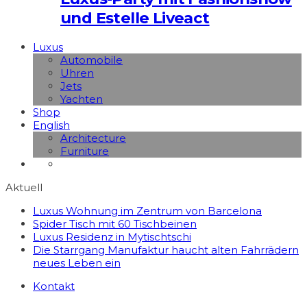
und Estelle Liveact
Luxus
Automobile
Uhren
Jets
Yachten
Shop
English
Architecture
Furniture
Aktuell
Luxus Wohnung im Zentrum von Barcelona
Spider Tisch mit 60 Tischbeinen
Luxus Residenz in Mytischtschi
Die Starrgang Manufaktur haucht alten Fahrrädern
neues Leben ein
Kontakt