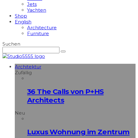
Jets
Yachten
Shop
English
Architecture
Furniture
Suchen
Architektur
Zufällig
36 The Calls von P+HS
Architects
Neu
Luxus Wohnung im Zentrum