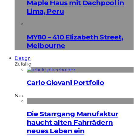
Maple Haus mit Dachpool in
Lima, Peru
MY80 – 410 Elizabeth Street,
Melbourne
Design
Zufällig
Carlo Giovani Portfolio
Neu
Die Starrgang Manufaktur
haucht alten Fahrrädern
neues Leben ein