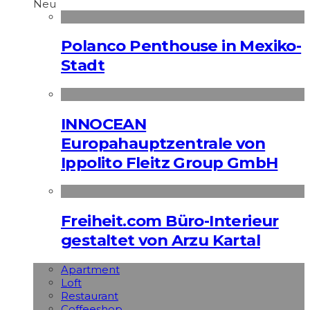
Neu
Polanco Penthouse in Mexiko-
Stadt
INNOCEAN
Europahauptzentrale von
Ippolito Fleitz Group GmbH
Freiheit.com Büro-Interieur
gestaltet von Arzu Kartal
Apart­ment
Loft
Restaurant
Coffeeshop