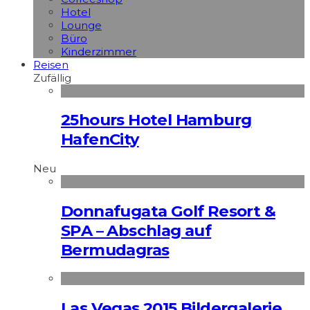
Hotel
Lounge
Büro
Kinderzimmer
Reisen
Zufällig
25hours Hotel Hamburg
HafenCity
Neu
Donnafugata Golf Resort &
SPA – Abschlag auf
Bermudagras
Las Vegas 2015 Bildergalerie