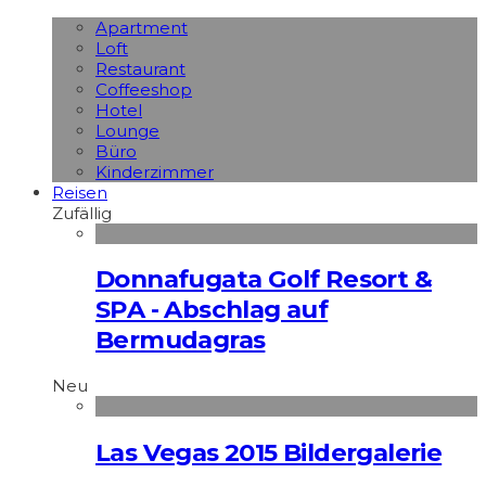
Apart­ment
Loft
Restaurant
Coffeeshop
Hotel
Lounge
Büro
Kinderzimmer
Reisen
Zufällig
Donnafugata Golf Resort &
SPA - Abschlag auf
Bermudagras
Neu
Las Vegas 2015 Bildergalerie