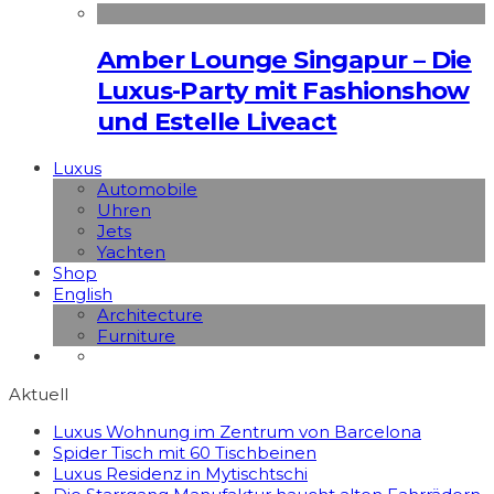
Amber Lounge Singapur – Die
Luxus-Party mit Fashionshow
und Estelle Liveact
Luxus
Automobile
Uhren
Jets
Yachten
Shop
English
Architecture
Furniture
Aktuell
Luxus Wohnung im Zentrum von Barcelona
Spider Tisch mit 60 Tischbeinen
Luxus Residenz in Mytischtschi