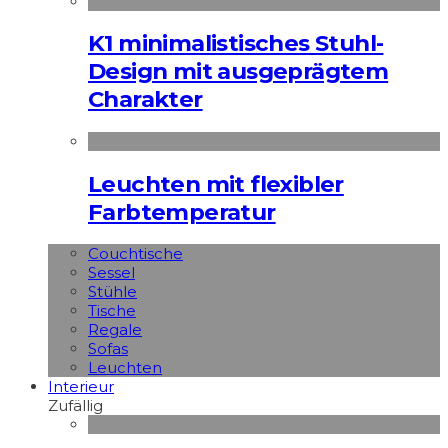
K1 minimalistisches Stuhl-
Design mit ausgeprägtem
Charakter
Leuchten mit flexibler
Farbtemperatur
Couchtische
Sessel
Stühle
Tische
Regale
Sofas
Leuchten
Interieur
Zufällig