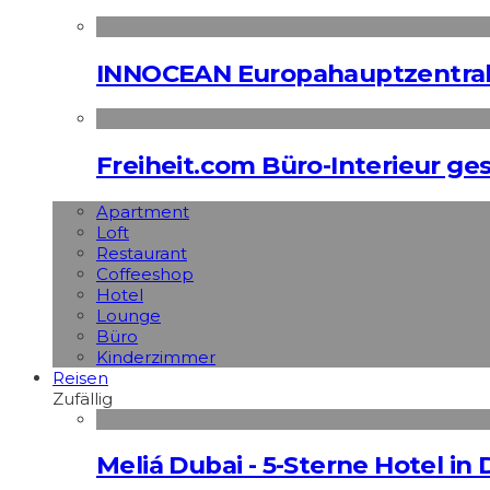
INNOCEAN Europahauptzentrale
Freiheit.com Büro-Interieur ges
Apart­ment
Loft
Restaurant
Coffeeshop
Hotel
Lounge
Büro
Kinderzimmer
Reisen
Zufällig
Meliá Dubai - 5-Sterne Hotel in 