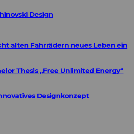
zhinovski Design
ht alten Fahrrädern neues Leben ein
helor Thesis „Free Unlimited Energy“
Innovatives Designkonzept