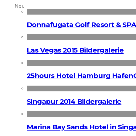
Neu
Donnafugata Golf Resort & SPA
Las Vegas 2015 Bildergalerie
25hours Hotel Hamburg HafenC
Singapur 2014 Bildergalerie
Marina Bay Sands Hotel in Singa