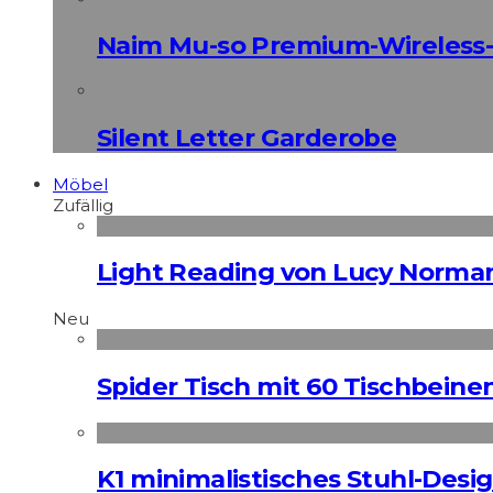
Naim Mu-so Premium-Wireless-
Silent Letter Garderobe
Möbel
Zufällig
Light Reading von Lucy Norma
Neu
Spider Tisch mit 60 Tischbeine
K1 minimalistisches Stuhl-Des