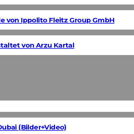
 von Ippolito Fleitz Group GmbH
taltet von Arzu Kartal
Dubai (Bilder+Video)