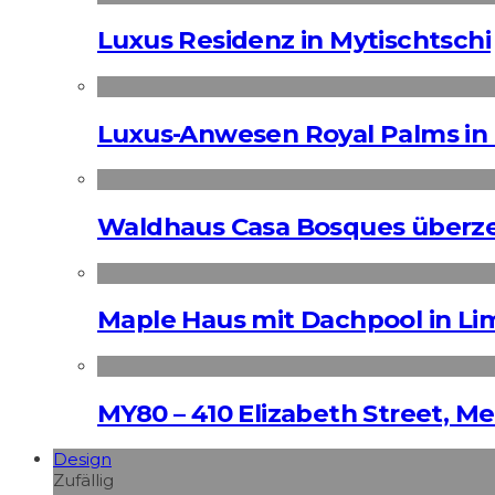
Luxus Residenz in Mytischtschi
Luxus-Anwesen Royal Palms in 
Waldhaus Casa Bosques überz
Maple Haus mit Dachpool in Li
MY80 – 410 Elizabeth Street, M
Design
Zufällig