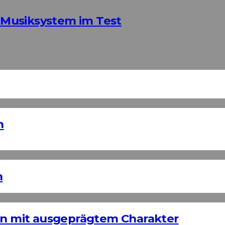
Musiksystem im Test
n
n
ign mit ausgeprägtem Charakter