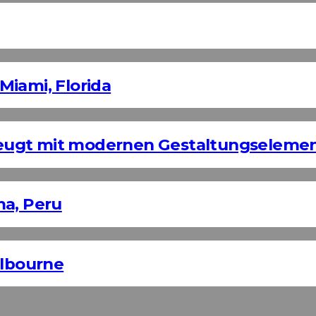
Miami, Florida
eugt mit modernen Gestaltungseleme
ma, Peru
elbourne