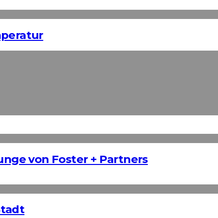
mperatur
ounge von Foster + Partners
Stadt