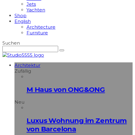
Jets
Yachten
Shop
English
Architecture
Furniture
Suchen
Architektur
Zufällig
M Haus von ONG&ONG
Neu
Luxus Wohnung im Zentrum
von Barcelona