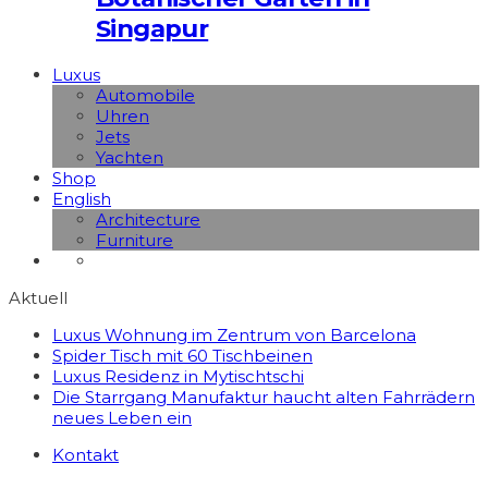
Singapur
Luxus
Automobile
Uhren
Jets
Yachten
Shop
English
Architecture
Furniture
Aktuell
Luxus Wohnung im Zentrum von Barcelona
Spider Tisch mit 60 Tischbeinen
Luxus Residenz in Mytischtschi
Die Starrgang Manufaktur haucht alten Fahrrädern
neues Leben ein
Kontakt