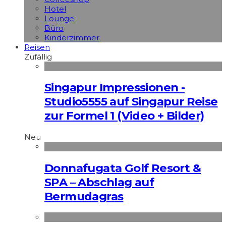
Hotel
Lounge
Büro
Kinderzimmer
Reisen
Zufällig
Singapur Impressionen -
Studio5555 auf Singapur Reise
zur Formel 1 (Video + Bilder)
Neu
Donnafugata Golf Resort &
SPA – Abschlag auf
Bermudagras