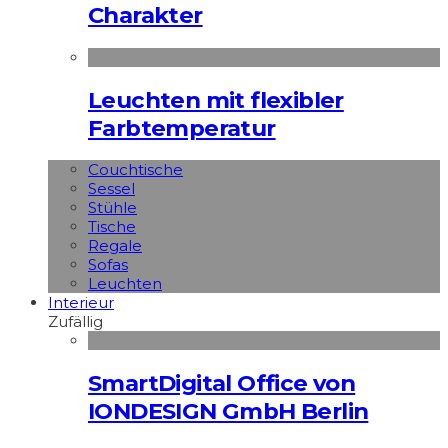
Charakter
Leuchten mit flexibler
Farbtemperatur
Couchtische
Sessel
Stühle
Tische
Regale
Sofas
Leuchten
Interieur
Zufällig
SmartDigital Office von
IONDESIGN GmbH Berlin