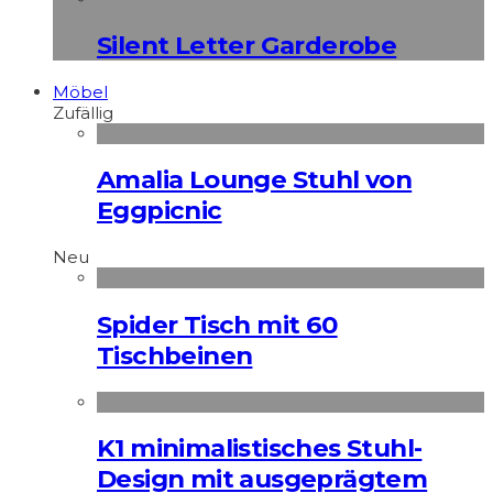
Silent Letter Garderobe
Möbel
Zufällig
Amalia Lounge Stuhl von
Eggpicnic
Neu
Spider Tisch mit 60
Tischbeinen
K1 minimalistisches Stuhl-
Design mit ausgeprägtem