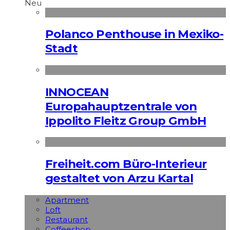
Neu
Polanco Penthouse in Mexiko-
Stadt
INNOCEAN
Europahauptzentrale von
Ippolito Fleitz Group GmbH
Freiheit.com Büro-Interieur
gestaltet von Arzu Kartal
Apart­ment
Loft
Restaurant
Coffeeshop