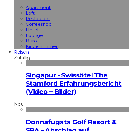
Apart­ment
Loft
Restaurant
Coffeeshop
Hotel
Lounge
Büro
Kinderzimmer
Reisen
Zufällig
Singapur - Swissôtel The
Stamford Erfahrungsbericht
(Video + Bilder)
Neu
Donnafugata Golf Resort &
SPA – Abschlag auf