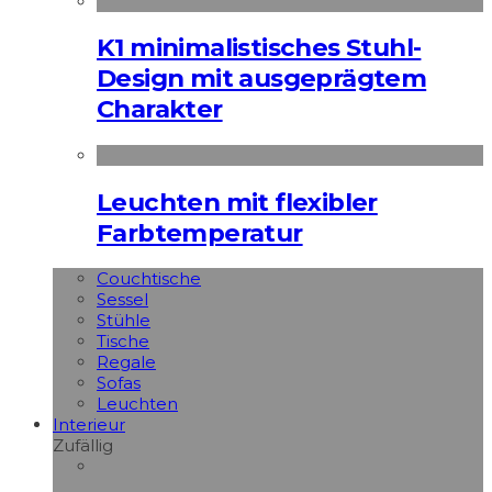
K1 minimalistisches Stuhl-
Design mit ausgeprägtem
Charakter
Leuchten mit flexibler
Farbtemperatur
Couchtische
Sessel
Stühle
Tische
Regale
Sofas
Leuchten
Interieur
Zufällig