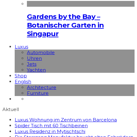
Gardens by the Bay –
Botanischer Garten in
Singapur
Luxus
Automobile
Uhren
Jets
Yachten
Shop
English
Architecture
Furniture
Aktuell
Luxus Wohnung im Zentrum von Barcelona
Spider Tisch mit 60 Tischbeinen
Luxus Residenz in Mytischtschi