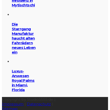
Residenz in
Mytischtschi
Die
Starrgang
Manufaktur
haucht alten
Fahrrädern
neues Leben
ein
Luxus-
Anwesen
Royal Palms
in Miami,
Florida
Copyright by Studio5555.de |
Impressum
|
Datenschutz
|
Sitemap