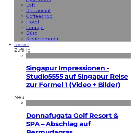
Loft
Restaurant
Coffeeshop
Hotel
Lounge
Büro
Kinderzimmer
Reisen
Zufällig
Singapur Impressionen -
Studio5555 auf Singapur Reise
zur Formel 1 (Video + Bilder)
Neu
Donnafugata Golf Resort &
SPA – Abschlag auf
Bermudagras