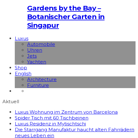
Gardens by the Bay –
Botanischer Garten in
Singapur
Luxus
Automobile
Uhren
Jets
Yachten
Shop
English
Architecture
Furniture
Aktuell
Luxus Wohnung im Zentrum von Barcelona
Spider Tisch mit 60 Tischbeinen
Luxus Residenz in Mytischtschi
Die Starrgang Manufaktur haucht alten Fahrrädern
neues Leben ein