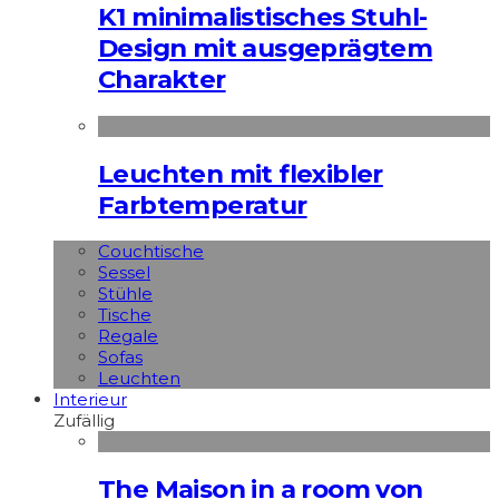
K1 minimalistisches Stuhl-
Design mit ausgeprägtem
Charakter
Leuchten mit flexibler
Farbtemperatur
Couchtische
Sessel
Stühle
Tische
Regale
Sofas
Leuchten
Interieur
Zufällig
The Maison in a room von