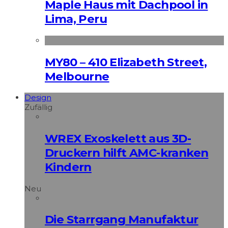
Maple Haus mit Dachpool in
Lima, Peru
MY80 – 410 Elizabeth Street,
Melbourne
Design
Zufällig
WREX Exoskelett aus 3D-
Druckern hilft AMC-kranken
Kindern
Neu
Die Starrgang Manufaktur