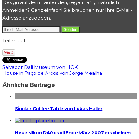
Design auf dem Laufenden, regelmäßig natürlich.
Anmelden? Ganz einfach! Sie brauchen nur Ihre E-Mail-
Adresse anzugeben.
Teilen auf:
Salvador Dali Museum von HOK
House in Paço de Arcos von Jorge Mealha
Ähnliche Beiträge
Sinclair Coffee Table von Lukas Haller
Neue Nikon D40x soll Ende März 2007 erscheinen