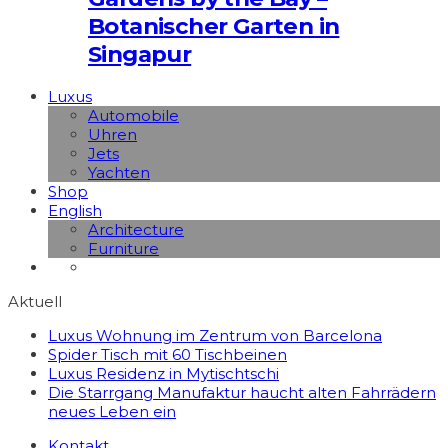
Botanischer Garten in
Singapur
Luxus
Automobile
Uhren
Jets
Yachten
Shop
English
Architecture
Furniture
Aktuell
Luxus Wohnung im Zentrum von Barcelona
Spider Tisch mit 60 Tischbeinen
Luxus Residenz in Mytischtschi
Die Starrgang Manufaktur haucht alten Fahrrädern
neues Leben ein
Kontakt