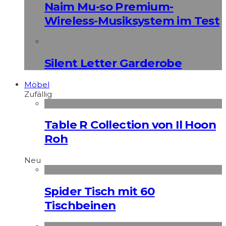
Naim Mu-so Premium-
Wireless-Musiksystem im Test
Silent Letter Garderobe
Möbel
Zufällig
Table R Collection von Il Hoon
Roh
Neu
Spider Tisch mit 60
Tischbeinen