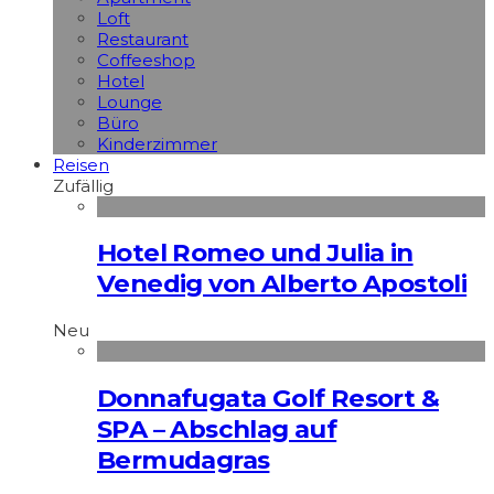
Loft
Restaurant
Coffeeshop
Hotel
Lounge
Büro
Kinderzimmer
Reisen
Zufällig
Hotel Romeo und Julia in
Venedig von Alberto Apostoli
Neu
Donnafugata Golf Resort &
SPA – Abschlag auf
Bermudagras