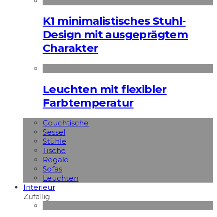
K1 minimalistisches Stuhl-
Design mit ausgeprägtem
Charakter
Leuchten mit flexibler
Farbtemperatur
Couchtische
Sessel
Stühle
Tische
Regale
Sofas
Leuchten
Interieur
Zufällig