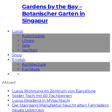
Gardens by the Bay –
Botanischer Garten in
Singapur
Luxus
Automobile
Uhren
Jets
Yachten
Shop
English
Architecture
Furniture
Aktuell
Luxus Wohnung im Zentrum von Barcelona
Spider Tisch mit 60 Tischbeinen
Luxus Residenz in Mytischtschi
Die Starrgang Manufaktur haucht alten Fahrrädern
neues Leben ein