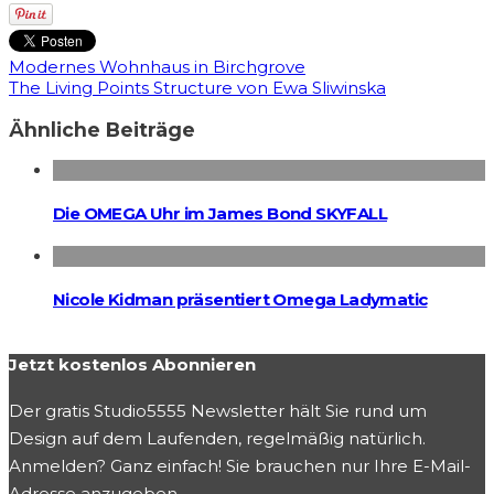
Modernes Wohnhaus in Birchgrove
The Living Points Structure von Ewa Sliwinska
Ähnliche Beiträge
Die OMEGA Uhr im James Bond SKYFALL
Nicole Kidman präsentiert Omega Ladymatic
Jetzt kostenlos Abonnieren
Der gratis Studio5555 Newsletter hält Sie rund um
Design auf dem Laufenden, regelmäßig natürlich.
Anmelden? Ganz einfach! Sie brauchen nur Ihre E-Mail-
Adresse anzugeben.