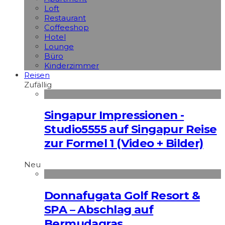
Loft
Restaurant
Coffeeshop
Hotel
Lounge
Büro
Kinderzimmer
Reisen
Zufällig
Singapur Impressionen -
Studio5555 auf Singapur Reise
zur Formel 1 (Video + Bilder)
Neu
Donnafugata Golf Resort &
SPA – Abschlag auf
Bermudagras