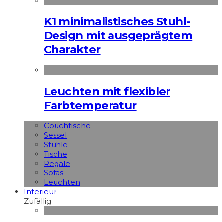
K1 minimalistisches Stuhl-
Design mit ausgeprägtem
Charakter
Leuchten mit flexibler
Farbtemperatur
Couchtische
Sessel
Stühle
Tische
Regale
Sofas
Leuchten
Interieur
Zufällig