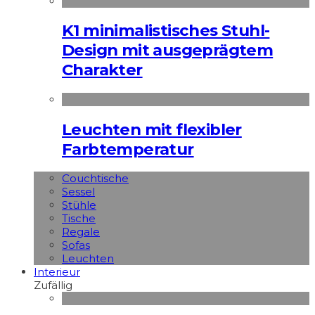
K1 minimalistisches Stuhl-
Design mit ausgeprägtem
Charakter
Leuchten mit flexibler
Farbtemperatur
Couchtische
Sessel
Stühle
Tische
Regale
Sofas
Leuchten
Interieur
Zufällig