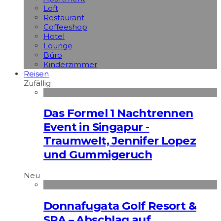
Loft
Restaurant
Coffeeshop
Hotel
Lounge
Büro
Kinderzimmer
Reisen
Zufällig
Das Formel 1 Nachtrennen
Event in Singapur -
Traumwelt, Jennifer Lopez
und Gummigeruch
Neu
Donnafugata Golf Resort &
SPA – Abschlag auf