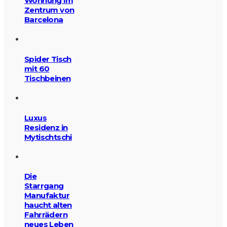
Wohnung im
Zentrum von
Barcelona
Spider Tisch
mit 60
Tischbeinen
Luxus
Residenz in
Mytischtschi
Die
Starrgang
Manufaktur
haucht alten
Fahrrädern
neues Leben