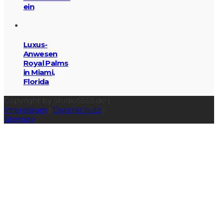
ein
Luxus-
Anwesen
Royal Palms
in Miami,
Florida
Copyright by Studio5555.de |
Impressum
|
Datenschutz
|
Sitemap