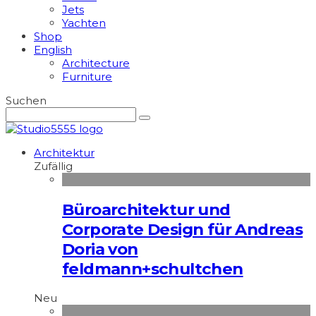
Jets
Yachten
Shop
English
Architecture
Furniture
Suchen
Architektur
Zufällig
Büroarchitektur und
Corporate Design für Andreas
Doria von
feldmann+schultchen
Neu