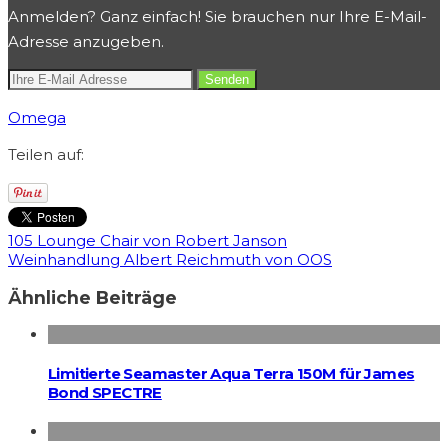
Anmelden? Ganz einfach! Sie brauchen nur Ihre E-Mail-
Adresse anzugeben.
Omega
Teilen auf:
105 Lounge Chair von Robert Janson
Weinhandlung Albert Reichmuth von OOS
Ähnliche Beiträge
Limitierte Seamaster Aqua Terra 150M für James
Bond SPECTRE