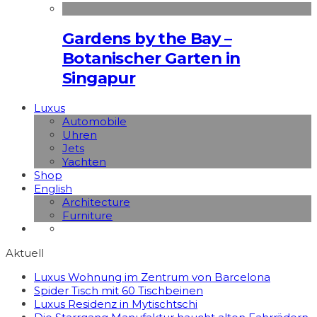
Gardens by the Bay –
Botanischer Garten in
Singapur
Luxus
Automobile
Uhren
Jets
Yachten
Shop
English
Architecture
Furniture
Aktuell
Luxus Wohnung im Zentrum von Barcelona
Spider Tisch mit 60 Tischbeinen
Luxus Residenz in Mytischtschi