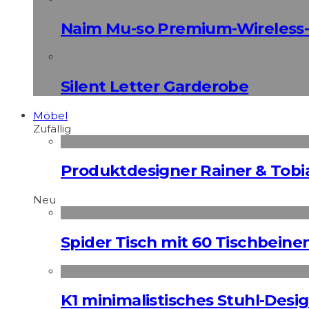
Naim Mu-so Premium-Wireless-
Silent Letter Garderobe
Möbel
Zufällig
Produktdesigner Rainer & Tobi
Neu
Spider Tisch mit 60 Tischbeine
K1 minimalistisches Stuhl-Des