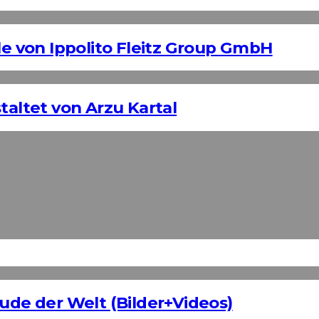
 von Ippolito Fleitz Group GmbH
taltet von Arzu Kartal
äude der Welt (Bilder+Videos)