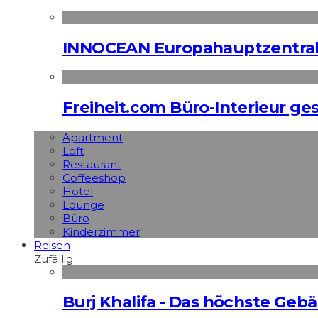
INNOCEAN Europahauptzentrale
Freiheit.com Büro-Interieur ges
Apart­ment
Loft
Restaurant
Coffeeshop
Hotel
Lounge
Büro
Kinderzimmer
Reisen
Zufällig
Burj Khalifa - Das höchste Geb