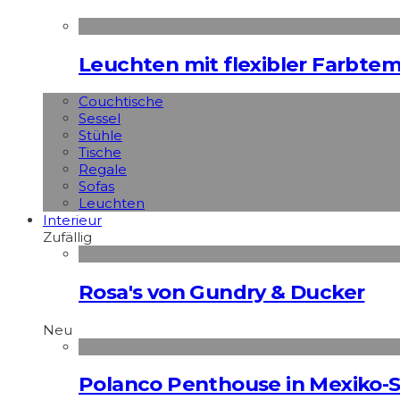
Leuchten mit flexibler Farbte
Couchtische
Sessel
Stühle
Tische
Regale
Sofas
Leuchten
Interieur
Zufällig
Rosa's von Gundry & Ducker
Neu
Polanco Penthouse in Mexiko-