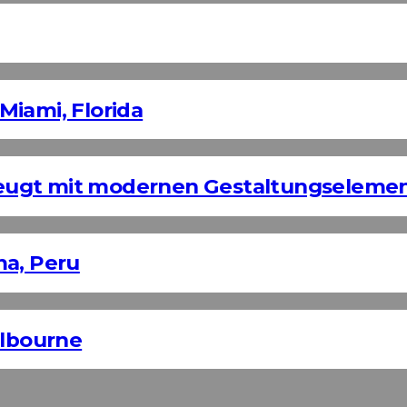
Miami, Florida
eugt mit modernen Gestaltungseleme
ma, Peru
elbourne