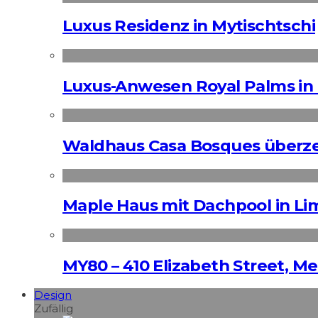
Luxus Residenz in Mytischtschi
Luxus-Anwesen Royal Palms in 
Waldhaus Casa Bosques überz
Maple Haus mit Dachpool in Li
MY80 – 410 Elizabeth Street, M
Design
Zufällig