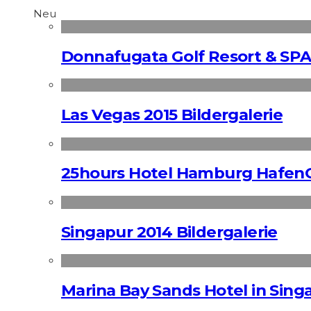
Neu
Donnafugata Golf Resort & SPA
Las Vegas 2015 Bildergalerie
25hours Hotel Hamburg HafenC
Singapur 2014 Bildergalerie
Marina Bay Sands Hotel in Singa