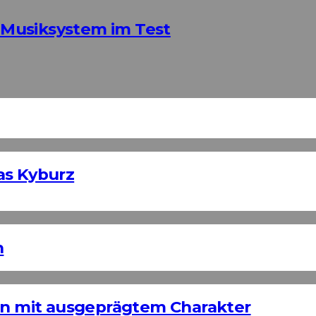
Musiksystem im Test
as Kyburz
n
ign mit ausgeprägtem Charakter