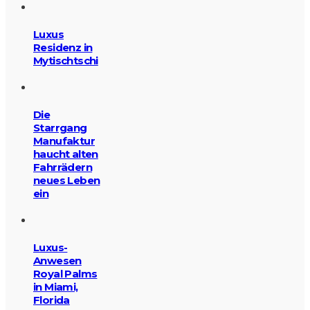
Luxus
Residenz in
Mytischtschi
Die
Starrgang
Manufaktur
haucht alten
Fahrrädern
neues Leben
ein
Luxus-
Anwesen
Royal Palms
in Miami,
Florida