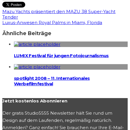
Mazu Yachts präsentiert den MAZU 38 Super-Yacht
Tender
Luxus-Anwesen Royal Palms in Miami, Florida
Ähnliche Beiträge
LUMIX Festival für jungen Fotojournalismus
spotlight 2008 – 11. Internationales
Werbefilmfestival
Jetzt kostenlos Abonnieren
Der gratis Studio5555 Newsletter hält Sie rund um
Design auf dem Laufenden, regelmäßig natürlich.
Anmelden? Ganz einfach! Sie brauchen nur Ihre E-Mail-