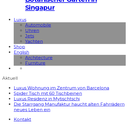
Singapur
Luxus
Automobile
Uhren
Jets
Yachten
Shop
English
Architecture
Furniture
Aktuell
Luxus Wohnung im Zentrum von Barcelona
Spider Tisch mit 60 Tischbeinen
Luxus Residenz in Mytischtschi
Die Starrgang Manufaktur haucht alten Fahrrädern
neues Leben ein
Kontakt