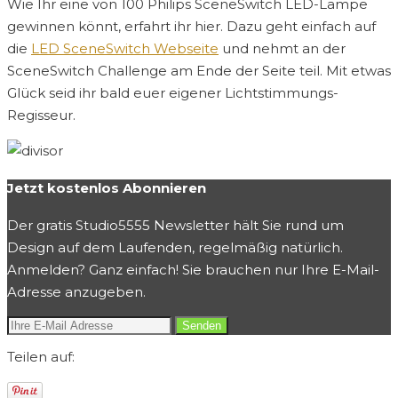
Wie Ihr eine von 100 Philips SceneSwitch LED-Lampe
gewinnen könnt, erfahrt ihr hier. Dazu geht einfach auf
die
LED SceneSwitch Webseite
und nehmt an der
SceneSwitch Challenge am Ende der Seite teil. Mit etwas
Glück seid ihr bald euer eigener Lichtstimmungs-
Regisseur.
Jetzt kostenlos Abonnieren
Der gratis Studio5555 Newsletter hält Sie rund um
Design auf dem Laufenden, regelmäßig natürlich.
Anmelden? Ganz einfach! Sie brauchen nur Ihre E-Mail-
Adresse anzugeben.
Teilen auf: