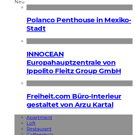
Neu
Polanco Penthouse in Mexiko-
Stadt
INNOCEAN
Europahauptzentrale von
Ippolito Fleitz Group GmbH
Freiheit.com Büro-Interieur
gestaltet von Arzu Kartal
Apart­ment
Loft
Restaurant
Coffeeshop