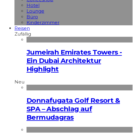
Hotel
Lounge
Büro
Kinderzimmer
Reisen
Zufällig
Jumeirah Emirates Towers -
Ein Dubai Architektur
Highlight
Neu
Donnafugata Golf Resort &
SPA – Abschlag auf
Bermudagras