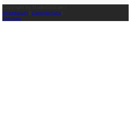
Copyright by Studio5555.de |
Impressum
|
Datenschutz
|
Sitemap