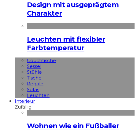
Design mit ausgeprägtem
Charakter
Leuchten mit flexibler
Farbtemperatur
Couchtische
Sessel
Stühle
Tische
Regale
Sofas
Leuchten
Interieur
Zufällig
Wohnen wie ein Fußballer