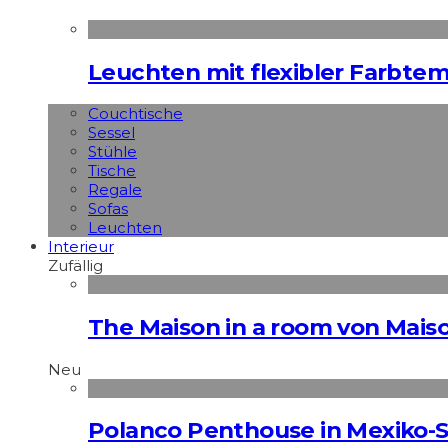
Leuchten mit flexibler Farbte
Couchtische
Sessel
Stühle
Tische
Regale
Sofas
Leuchten
Interieur
Zufällig
The Maison in a room von Maiso
Neu
Polanco Penthouse in Mexiko-