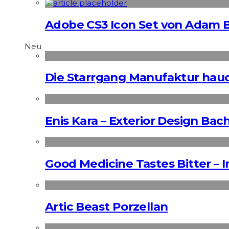
Adobe CS3 Icon Set von Adam 
Neu
Die Starrgang Manufaktur hauc
Enis Kara – Exterior Design Bac
Good Medicine Tastes Bitter – 
Artic Beast Porzellan