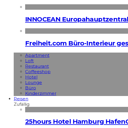
INNOCEAN Europahauptzentrale
Freiheit.com Büro-Interieur ges
Apart­ment
Loft
Restaurant
Coffeeshop
Hotel
Lounge
Büro
Kinderzimmer
Reisen
Zufällig
25hours Hotel Hamburg HafenC