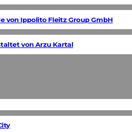
 von Ippolito Fleitz Group GmbH
taltet von Arzu Kartal
ity