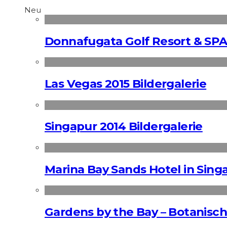
Neu
Donnafugata Golf Resort & SPA
Las Vegas 2015 Bildergalerie
Singapur 2014 Bildergalerie
Marina Bay Sands Hotel in Singa
Gardens by the Bay – Botanisch