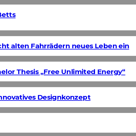
Betts
ht alten Fahrrädern neues Leben ein
helor Thesis „Free Unlimited Energy“
Innovatives Designkonzept