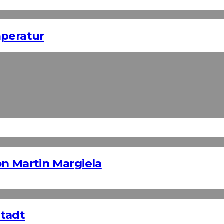
mperatur
n Martin Margiela
Stadt