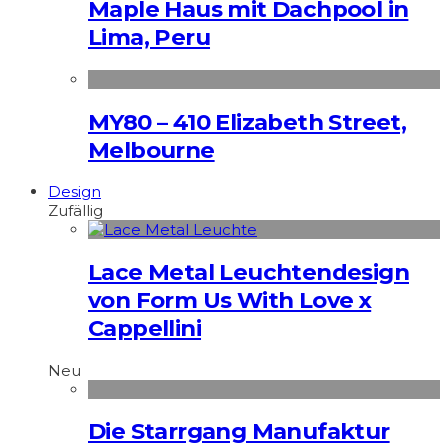
Maple Haus mit Dachpool in
Lima, Peru
MY80 – 410 Elizabeth Street,
Melbourne
Design
Zufällig
Lace Metal Leuchtendesign
von Form Us With Love x
Cappellini
Neu
Die Starrgang Manufaktur