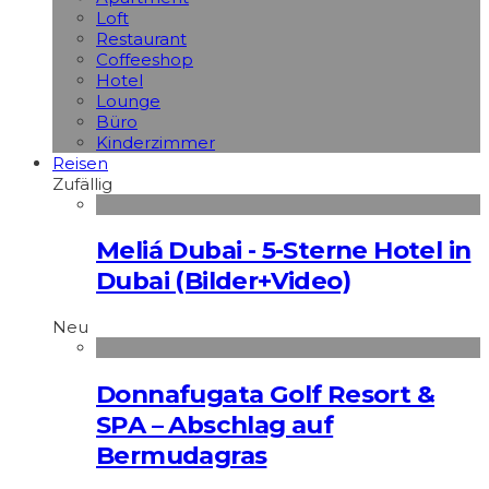
Loft
Restaurant
Coffeeshop
Hotel
Lounge
Büro
Kinderzimmer
Reisen
Zufällig
Meliá Dubai - 5-Sterne Hotel in
Dubai (Bilder+Video)
Neu
Donnafugata Golf Resort &
SPA – Abschlag auf
Bermudagras