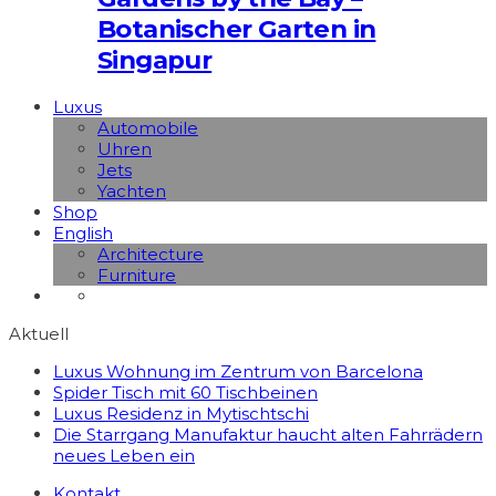
Botanischer Garten in
Singapur
Luxus
Automobile
Uhren
Jets
Yachten
Shop
English
Architecture
Furniture
Aktuell
Luxus Wohnung im Zentrum von Barcelona
Spider Tisch mit 60 Tischbeinen
Luxus Residenz in Mytischtschi
Die Starrgang Manufaktur haucht alten Fahrrädern
neues Leben ein
Kontakt