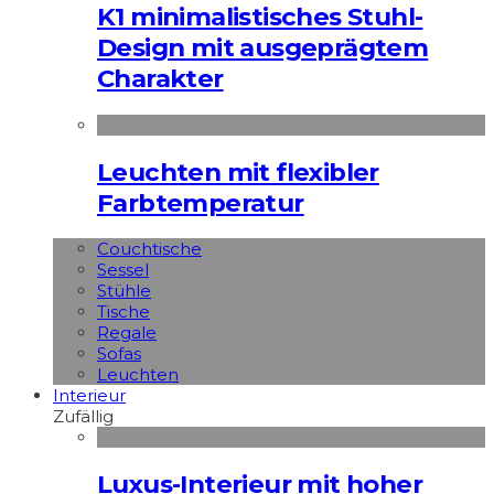
K1 minimalistisches Stuhl-
Design mit ausgeprägtem
Charakter
Leuchten mit flexibler
Farbtemperatur
Couchtische
Sessel
Stühle
Tische
Regale
Sofas
Leuchten
Interieur
Zufällig
Luxus-Interieur mit hoher