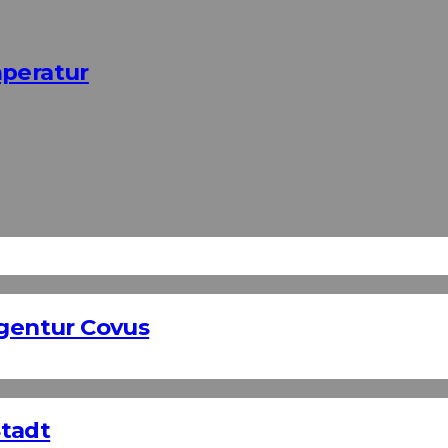
mperatur
Agentur Covus
Stadt