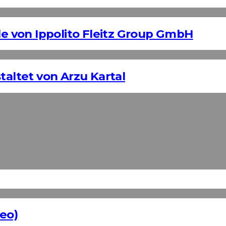
 von Ippolito Fleitz Group GmbH
taltet von Arzu Kartal
eo)