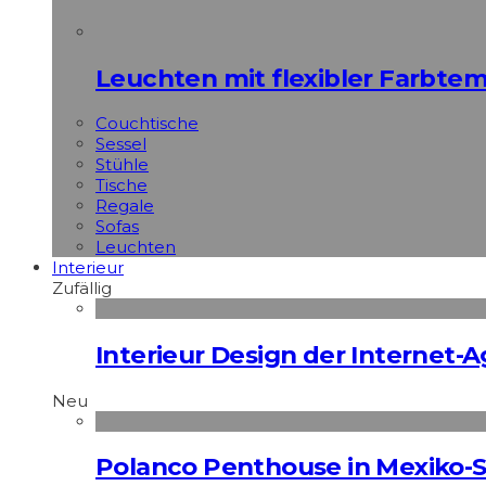
Leuchten mit flexibler Farbte
Couchtische
Sessel
Stühle
Tische
Regale
Sofas
Leuchten
Interieur
Zufällig
Interieur Design der Internet-
Neu
Polanco Penthouse in Mexiko-