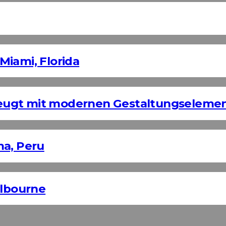
Miami, Florida
eugt mit modernen Gestaltungseleme
ma, Peru
elbourne