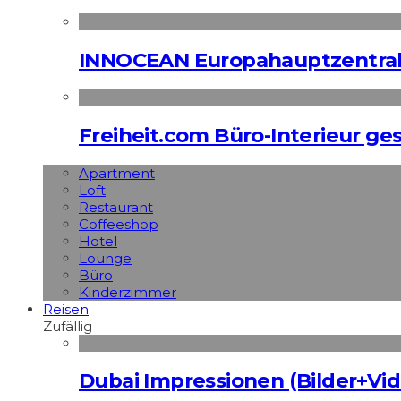
INNOCEAN Europahauptzentrale
Freiheit.com Büro-Interieur ges
Apart­ment
Loft
Restaurant
Coffeeshop
Hotel
Lounge
Büro
Kinderzimmer
Reisen
Zufällig
Dubai Impressionen (Bilder+Vid