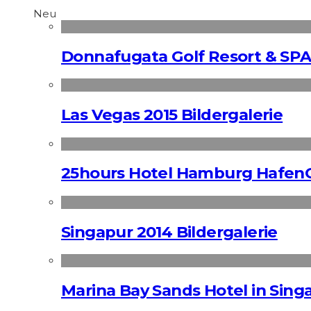
Neu
Donnafugata Golf Resort & SPA
Las Vegas 2015 Bildergalerie
25hours Hotel Hamburg HafenC
Singapur 2014 Bildergalerie
Marina Bay Sands Hotel in Singa