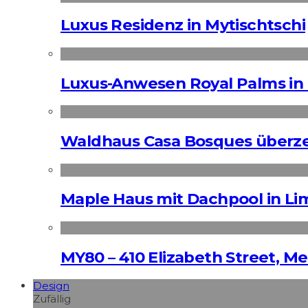
Luxus Residenz in Mytischtschi
Luxus-Anwesen Royal Palms in 
Waldhaus Casa Bosques überz
Maple Haus mit Dachpool in Li
MY80 – 410 Elizabeth Street, M
Design
Zufällig