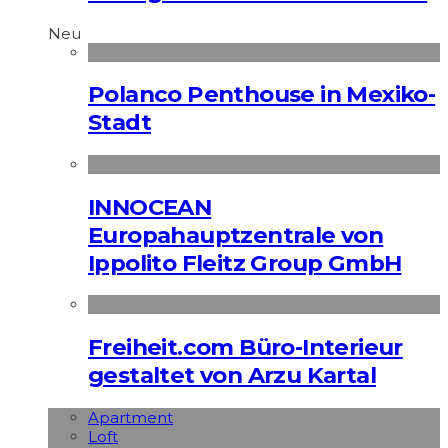
Neu
Polanco Penthouse in Mexiko-
Stadt
INNOCEAN
Europahauptzentrale von
Ippolito Fleitz Group GmbH
Freiheit.com Büro-Interieur
gestaltet von Arzu Kartal
Apart­ment
Loft