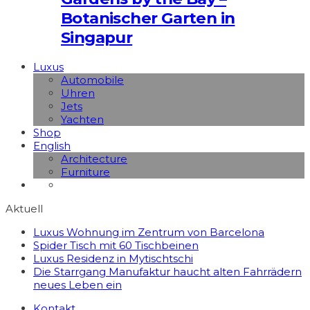
Botanischer Garten in
Singapur
Luxus
Automobile
Uhren
Jets
Yachten
Shop
English
Architecture
Furniture
Aktuell
Luxus Wohnung im Zentrum von Barcelona
Spider Tisch mit 60 Tischbeinen
Luxus Residenz in Mytischtschi
Die Starrgang Manufaktur haucht alten Fahrrädern
neues Leben ein
Kontakt