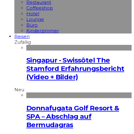
Restaurant
Coffeeshop
Hotel
Lounge
Büro
Kinderzimmer
Reisen
Zufällig
Singapur - Swissôtel The
Stamford Erfahrungsbericht
(Video + Bilder)
Neu
Donnafugata Golf Resort &
SPA – Abschlag auf
Bermudagras