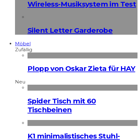
Wireless-Musiksystem im Test
Silent Letter Garderobe
Möbel
Zufällig
Plopp von Oskar Zieta für HAY
Neu
Spider Tisch mit 60
Tischbeinen
K1 minimalistisches Stuhl-