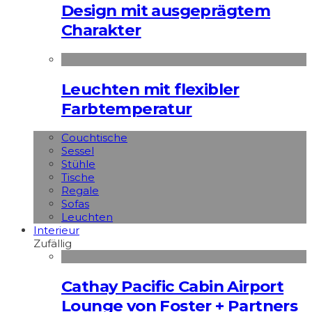
Design mit ausgeprägtem
Charakter
Leuchten mit flexibler
Farbtemperatur
Couchtische
Sessel
Stühle
Tische
Regale
Sofas
Leuchten
Interieur
Zufällig
Cathay Pacific Cabin Airport
Lounge von Foster + Partners