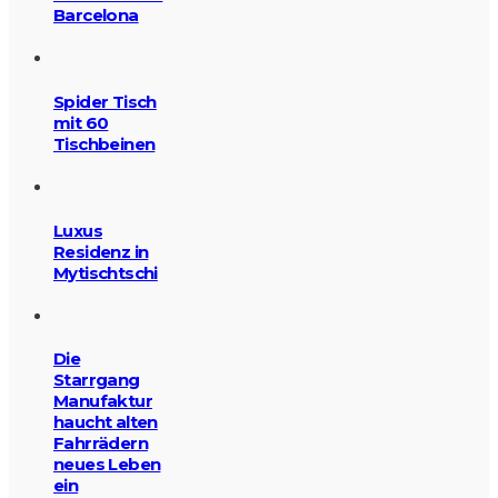
Barcelona
Spider Tisch
mit 60
Tischbeinen
Luxus
Residenz in
Mytischtschi
Die
Starrgang
Manufaktur
haucht alten
Fahrrädern
neues Leben
ein