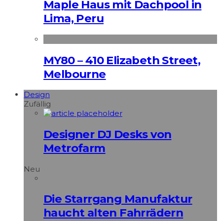
Maple Haus mit Dachpool in
Lima, Peru
MY80 – 410 Elizabeth Street,
Melbourne
Design
Zufällig
Designer DJ Desks von
Metrofarm
Neu
Die Starrgang Manufaktur
haucht alten Fahrrädern