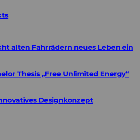
cts
ht alten Fahrrädern neues Leben ein
helor Thesis „Free Unlimited Energy“
Innovatives Designkonzept