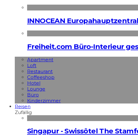
INNOCEAN Europahauptzentrale
Freiheit.com Büro-Interieur ges
Apart­ment
Loft
Restaurant
Coffeeshop
Hotel
Lounge
Büro
Kinderzimmer
Reisen
Zufällig
Singapur - Swissôtel The Stamf