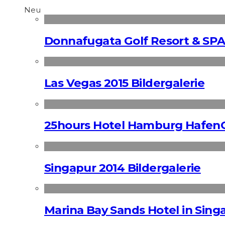
Neu
Donnafugata Golf Resort & SPA
Las Vegas 2015 Bildergalerie
25hours Hotel Hamburg HafenC
Singapur 2014 Bildergalerie
Marina Bay Sands Hotel in Singa