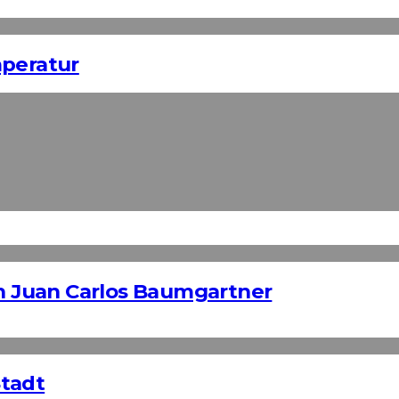
mperatur
on Juan Carlos Baumgartner
Stadt