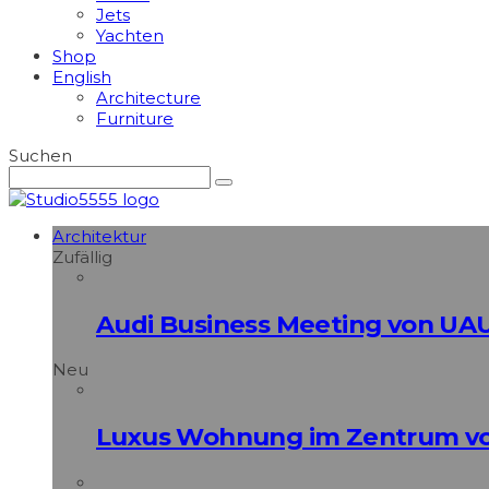
Jets
Yachten
Shop
English
Architecture
Furniture
Suchen
Architektur
Zufällig
Audi Business Meeting von UA
Neu
Luxus Wohnung im Zentrum vo