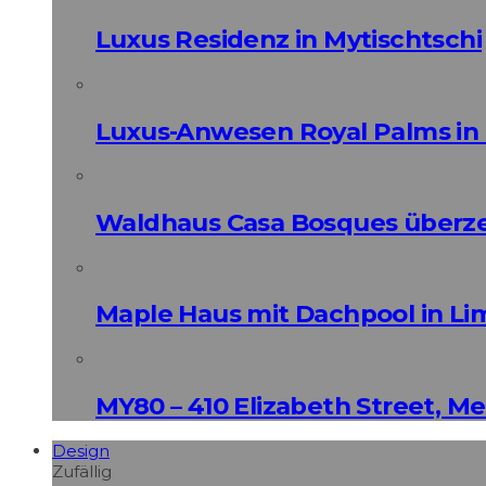
Luxus Residenz in Mytischtschi
Luxus-Anwesen Royal Palms in 
Waldhaus Casa Bosques überz
Maple Haus mit Dachpool in Li
MY80 – 410 Elizabeth Street, M
Design
Zufällig