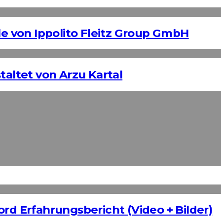
 von Ippolito Fleitz Group GmbH
taltet von Arzu Kartal
ord Erfahrungsbericht (Video + Bilder)