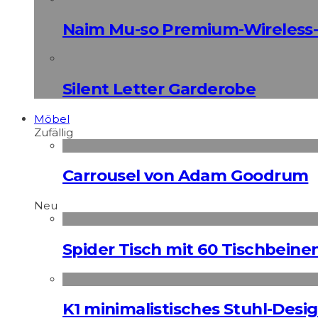
Naim Mu-so Premium-Wireless-
Silent Letter Garderobe
Möbel
Zufällig
Carrousel von Adam Goodrum
Neu
Spider Tisch mit 60 Tischbeine
K1 minimalistisches Stuhl-Des