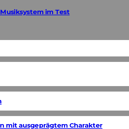
Musiksystem im Test
n
ign mit ausgeprägtem Charakter