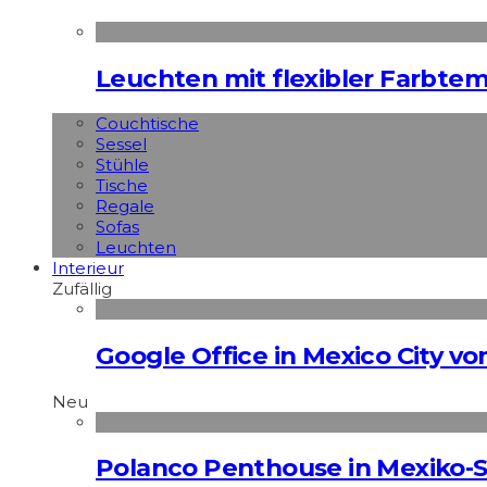
Leuchten mit flexibler Farbte
Couchtische
Sessel
Stühle
Tische
Regale
Sofas
Leuchten
Interieur
Zufällig
Google Office in Mexico City v
Neu
Polanco Penthouse in Mexiko-