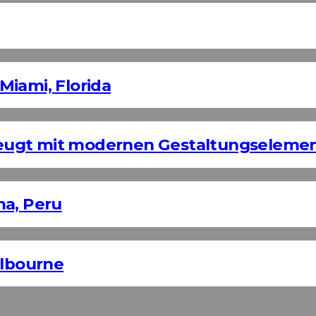
Miami, Florida
eugt mit modernen Gestaltungseleme
ma, Peru
elbourne