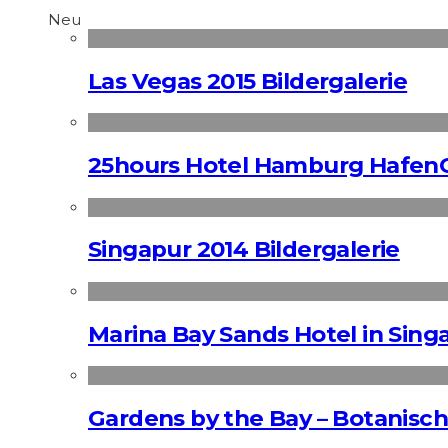
Neu
Las Vegas 2015 Bildergalerie
25hours Hotel Hamburg HafenC
Singapur 2014 Bildergalerie
Marina Bay Sands Hotel in Singa
Gardens by the Bay – Botanisch