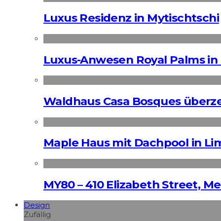
Luxus Residenz in Mytischtschi
Luxus-Anwesen Royal Palms in 
Waldhaus Casa Bosques überz
Maple Haus mit Dachpool in Li
MY80 – 410 Elizabeth Street, M
Design
Zufällig