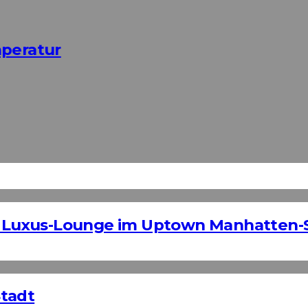
mperatur
 – Luxus-Lounge im Uptown Manhatten-
Stadt