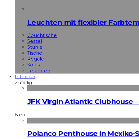
Leuchten mit flexibler Farbte
Couchtische
Sessel
Stühle
Tische
Regale
Sofas
Leuchten
Interieur
Zufällig
JFK Virgin Atlantic Clubhouse
Neu
Polanco Penthouse in Mexiko-