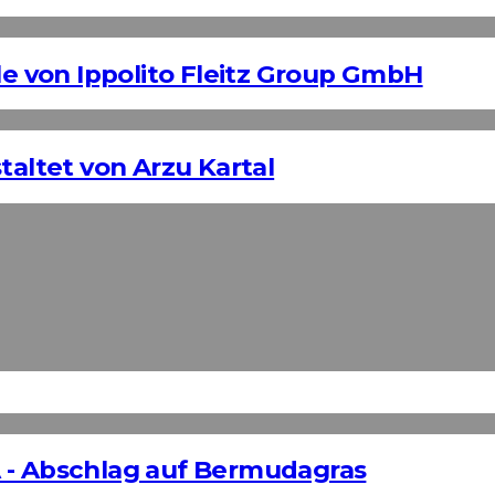
 von Ippolito Fleitz Group GmbH
taltet von Arzu Kartal
 - Abschlag auf Bermudagras