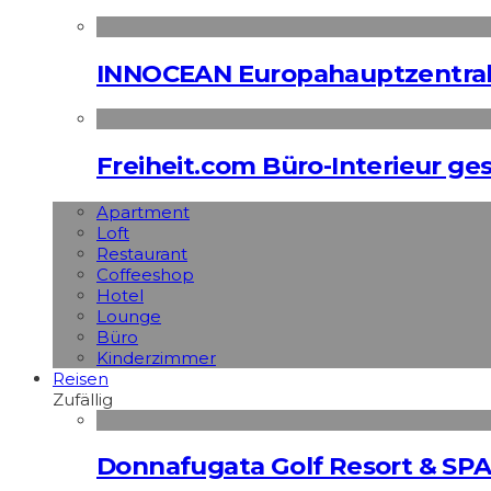
INNOCEAN Europahauptzentrale
Freiheit.com Büro-Interieur ges
Apart­ment
Loft
Restaurant
Coffeeshop
Hotel
Lounge
Büro
Kinderzimmer
Reisen
Zufällig
Donnafugata Golf Resort & SPA