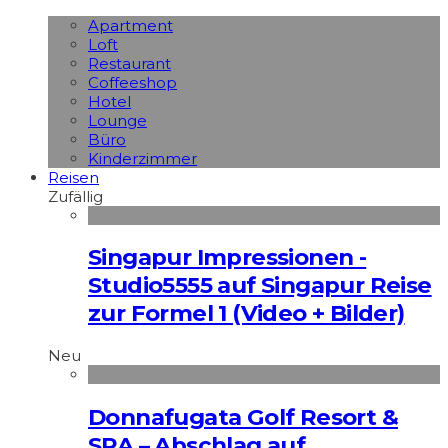
Apart­ment
Loft
Restaurant
Coffeeshop
Hotel
Lounge
Büro
Kinderzimmer
Reisen
Zufällig
Singapur Impressionen -
Studio5555 auf Singapur Reise
zur Formel 1 (Video + Bilder)
Neu
Donnafugata Golf Resort &
SPA – Abschlag auf