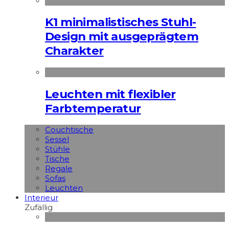
K1 minimalistisches Stuhl-
Design mit ausgeprägtem
Charakter
Leuchten mit flexibler
Farbtemperatur
Couchtische
Sessel
Stühle
Tische
Regale
Sofas
Leuchten
Interieur
Zufällig