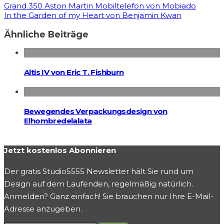
Grand 350 Aston Martin Mobiltelefon von Mobiado
In the Garden of my Heart von Benjamin Kwan
Ähnliche Beiträge
Altis IV von Eric T. Fishburn
Bewegendes Verpackungsdesign von
Elhombredelalata
Jetzt kostenlos Abonnieren
Der gratis Studio5555 Newsletter hält Sie rund um
Design auf dem Laufenden, regelmäßig natürlich.
Anmelden? Ganz einfach! Sie brauchen nur Ihre E-Mail-
Adresse anzugeben.