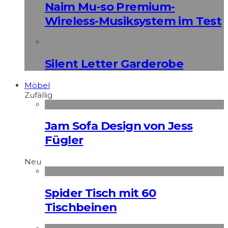
Naim Mu-so Premium-
Wireless-Musiksystem im Test
Silent Letter Garderobe
Möbel
Zufällig
Jam Sofa Design von Jess
Fügler
Neu
Spider Tisch mit 60
Tischbeinen