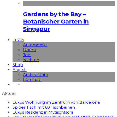
Gardens by the Bay –
Botanischer Garten in
Singapur
Luxus
Automobile
Uhren
Jets
Yachten
Shop
English
Architecture
Furniture
Aktuell
Luxus Wohnung im Zentrum von Barcelona
Spider Tisch mit 60 Tischbeinen
Luxus Residenz in Mytischtschi