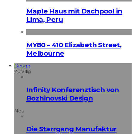
Maple Haus mit Dachpool in
Lima, Peru
MY80 – 410 Elizabeth Street,
Melbourne
Design
Zufällig
Infinity Konferenztisch von
Bozhinovski Design
Neu
Die Starrgang Manufaktur