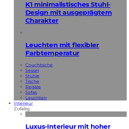
K1 minimalistisches Stuhl-
Design mit ausgeprägtem
Charakter
Leuchten mit flexibler
Farbtemperatur
Couchtische
Sessel
Stühle
Tische
Regale
Sofas
Leuchten
Interieur
Zufällig
Luxus-Interieur mit hoher