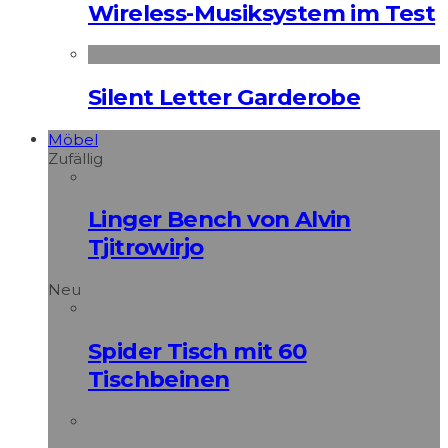
Wireless-Musiksystem im Test
Silent Letter Garderobe
Möbel
Zufällig
Linger Bench von Alvin
Tjitrowirjo
Neu
Spider Tisch mit 60
Tischbeinen