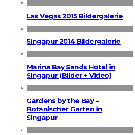
Las Vegas 2015 Bildergalerie
Singapur 2014 Bildergalerie
Marina Bay Sands Hotel in
Singapur (Bilder + Video)
Gardens by the Bay –
Botanischer Garten in
Singapur