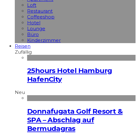
Loft
Restaurant
Coffeeshop
Hotel
Lounge
Büro
Kinderzimmer
Reisen
Zufällig
25hours Hotel Hamburg
HafenCity
Neu
Donnafugata Golf Resort &
SPA – Abschlag auf
Bermudagras