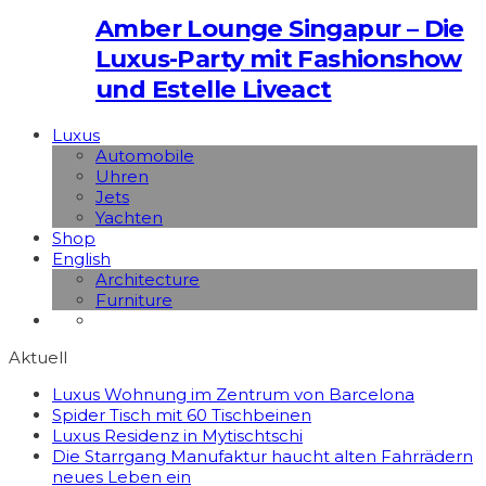
Amber Lounge Singapur – Die
Luxus-Party mit Fashionshow
und Estelle Liveact
Luxus
Automobile
Uhren
Jets
Yachten
Shop
English
Architecture
Furniture
Aktuell
Luxus Wohnung im Zentrum von Barcelona
Spider Tisch mit 60 Tischbeinen
Luxus Residenz in Mytischtschi
Die Starrgang Manufaktur haucht alten Fahrrädern
neues Leben ein