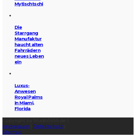
Mytischtschi
Die
Starrgang
Manufaktur
haucht alten
Fahrrädern
neues Leben
ein
Luxus-
Anwesen
Royal Palms
in Miami,
Florida
Copyright by Studio5555.de |
Impressum
|
Datenschutz
|
Sitemap