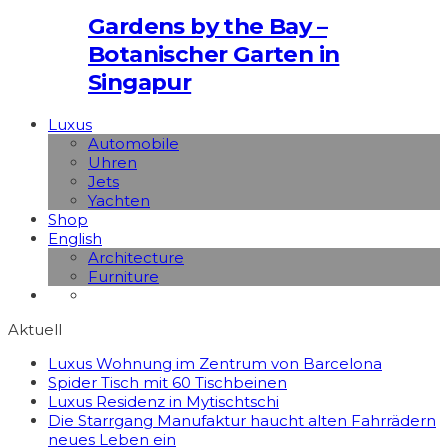
Gardens by the Bay –
Botanischer Garten in
Singapur
Luxus
Automobile
Uhren
Jets
Yachten
Shop
English
Architecture
Furniture
Aktuell
Luxus Wohnung im Zentrum von Barcelona
Spider Tisch mit 60 Tischbeinen
Luxus Residenz in Mytischtschi
Die Starrgang Manufaktur haucht alten Fahrrädern
neues Leben ein