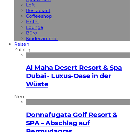
Loft
Restaurant
Coffeeshop
Hotel
Lounge
Büro
Kinderzimmer
Reisen
Zufällig
Al Maha Desert Resort & Spa
Dubai - Luxus-Oase in der
Wüste
Neu
Donnafugata Golf Resort &
SPA – Abschlag auf
Bermudagras