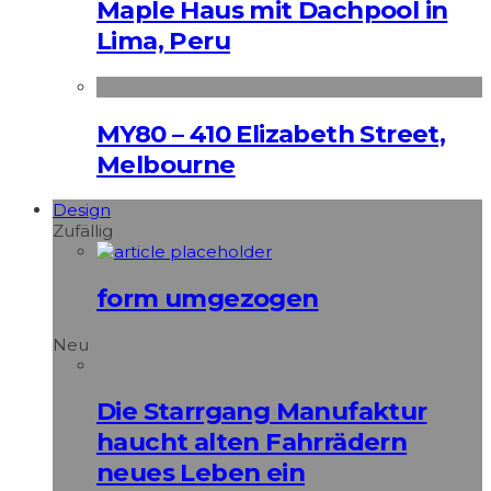
Maple Haus mit Dachpool in
Lima, Peru
MY80 – 410 Elizabeth Street,
Melbourne
Design
Zufällig
form umgezogen
Neu
Die Starrgang Manufaktur
haucht alten Fahrrädern
neues Leben ein