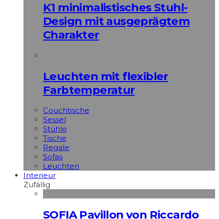
K1 minimalistisches Stuhl-
Design mit ausgeprägtem
Charakter
Leuchten mit flexibler
Farbtemperatur
Couchtische
Sessel
Stühle
Tische
Regale
Sofas
Leuchten
Interieur
Zufällig
SOFIA Pavillon von Riccardo