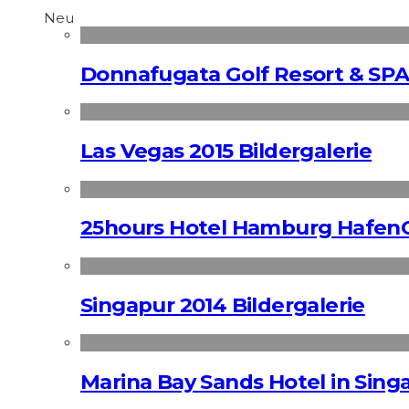
Neu
Donnafugata Golf Resort & SPA
Las Vegas 2015 Bildergalerie
25hours Hotel Hamburg HafenC
Singapur 2014 Bildergalerie
Marina Bay Sands Hotel in Singa