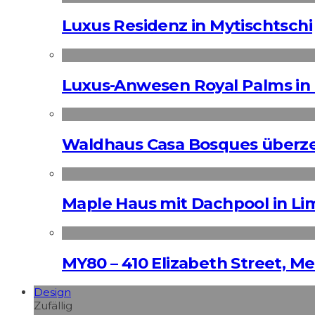
Luxus Residenz in Mytischtschi
Luxus-Anwesen Royal Palms in 
Waldhaus Casa Bosques überz
Maple Haus mit Dachpool in Li
MY80 – 410 Elizabeth Street, M
Design
Zufällig