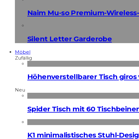
Naim Mu-so Premium-Wireless-
Silent Letter Garderobe
Möbel
Zufällig
Höhenverstellbarer Tisch giros
Neu
Spider Tisch mit 60 Tischbeine
K1 minimalistisches Stuhl-Des