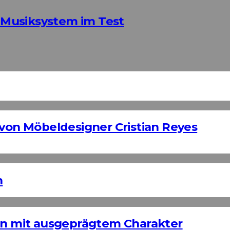
Musiksystem im Test
 von Möbeldesigner Cristian Reyes
n
ign mit ausgeprägtem Charakter