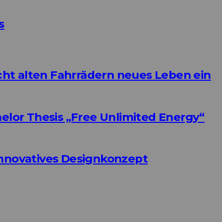
s
ht alten Fahrrädern neues Leben ein
helor Thesis „Free Unlimited Energy“
Innovatives Designkonzept