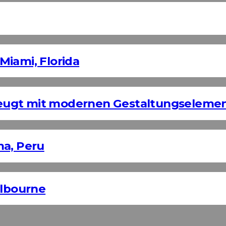
Miami, Florida
eugt mit modernen Gestaltungseleme
ma, Peru
elbourne