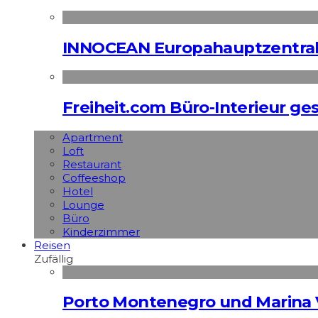
INNOCEAN Europahauptzentrale
Freiheit.com Büro-Interieur ges
Apart­ment
Loft
Restaurant
Coffeeshop
Hotel
Lounge
Büro
Kinderzimmer
Reisen
Zufällig
Porto Montenegro und Marina V