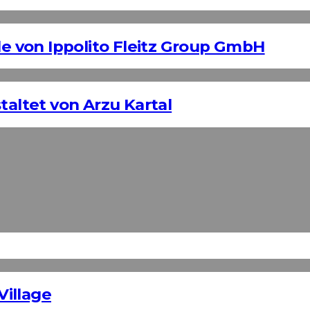
 von Ippolito Fleitz Group GmbH
taltet von Arzu Kartal
illage