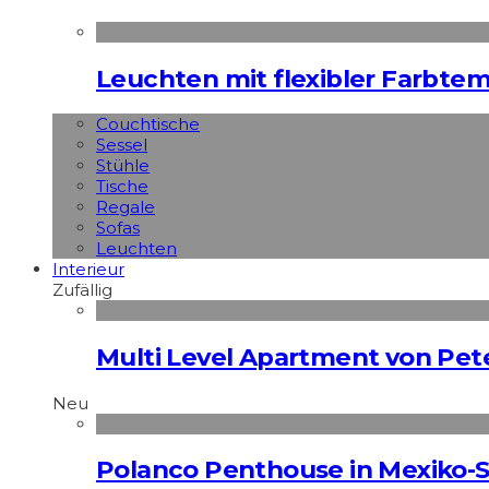
Leuchten mit flexibler Farbte
Couchtische
Sessel
Stühle
Tische
Regale
Sofas
Leuchten
Interieur
Zufällig
Multi Level Apartment von Pet
Neu
Polanco Penthouse in Mexiko-