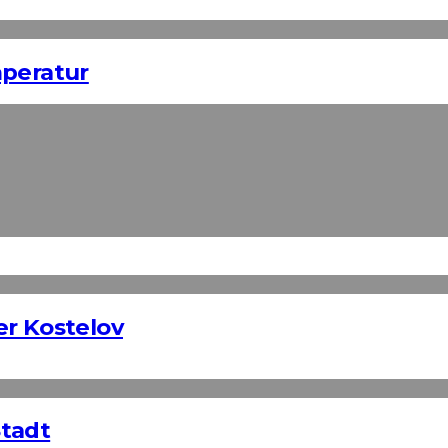
mperatur
er Kostelov
Stadt