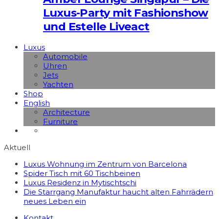
Luxus-Party mit Fashionshow
und Estelle Liveact
Luxus
Automobile
Uhren
Jets
Yachten
Shop
English
Architecture
Furniture
Aktuell
Luxus Wohnung im Zentrum von Barcelona
Spider Tisch mit 60 Tischbeinen
Luxus Residenz in Mytischtschi
Die Starrgang Manufaktur haucht alten Fahrrädern
neues Leben ein
Kontakt