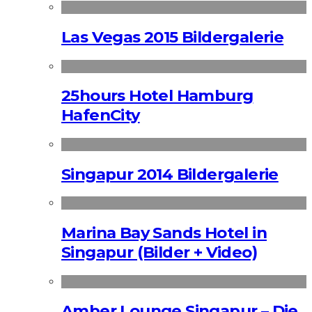
Las Vegas 2015 Bildergalerie
25hours Hotel Hamburg
HafenCity
Singapur 2014 Bildergalerie
Marina Bay Sands Hotel in
Singapur (Bilder + Video)
Amber Lounge Singapur – Die