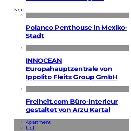
Neu
Polanco Penthouse in Mexiko-
Stadt
INNOCEAN
Europahauptzentrale von
Ippolito Fleitz Group GmbH
Freiheit.com Büro-Interieur
gestaltet von Arzu Kartal
Apart­ment
Loft