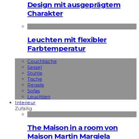
Design mit ausgeprägtem
Charakter
Leuchten mit flexibler
Farbtemperatur
Couchtische
Sessel
Stühle
Tische
Regale
Sofas
Leuchten
Interieur
Zufällig
The Maison in a room von
Maison Martin Margiela