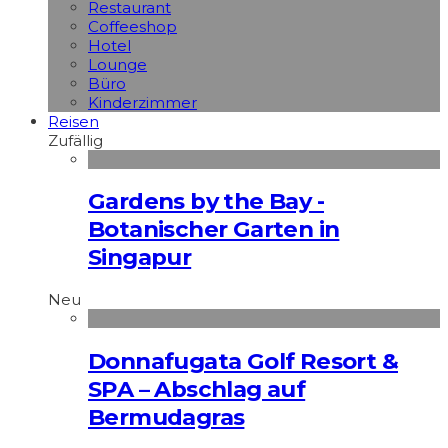
Restaurant
Coffeeshop
Hotel
Lounge
Büro
Kinderzimmer
Reisen
Zufällig
Gardens by the Bay -
Botanischer Garten in
Singapur
Neu
Donnafugata Golf Resort &
SPA – Abschlag auf
Bermudagras