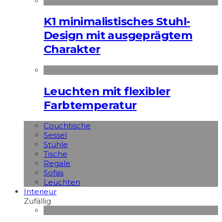
K1 minimalistisches Stuhl-
Design mit ausgeprägtem
Charakter
Leuchten mit flexibler
Farbtemperatur
Couchtische
Sessel
Stühle
Tische
Regale
Sofas
Leuchten
Interieur
Zufällig