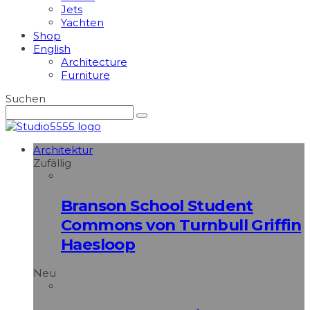
Jets
Yachten
Shop
English
Architecture
Furniture
Suchen
Architektur
Zufällig
Branson School Student
Commons von Turnbull Griffin
Haesloop
Neu