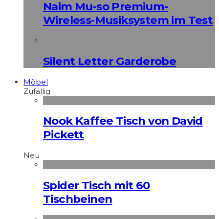
Naim Mu-so Premium-
Wireless-Musiksystem im Test
Silent Letter Garderobe
Möbel
Zufällig
Nook Kaffee Tisch von David
Pickett
Neu
Spider Tisch mit 60
Tischbeinen