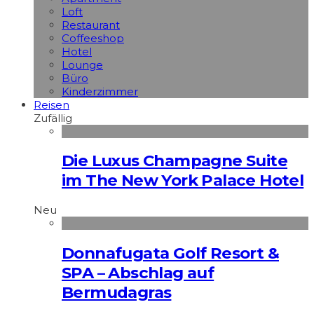
Loft
Restaurant
Coffeeshop
Hotel
Lounge
Büro
Kinderzimmer
Reisen
Zufällig
Die Luxus Champagne Suite
im The New York Palace Hotel
Neu
Donnafugata Golf Resort &
SPA – Abschlag auf
Bermudagras