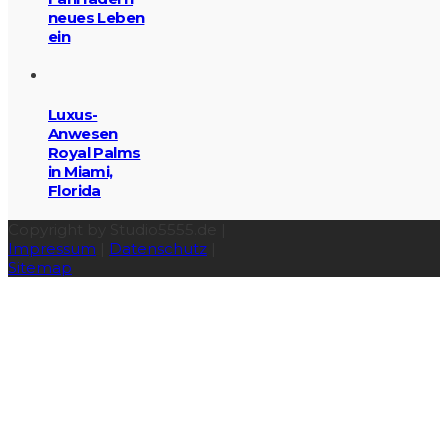
neues Leben
ein
Luxus-
Anwesen
Royal Palms
in Miami,
Florida
Copyright by Studio5555.de |
Impressum
|
Datenschutz
|
Sitemap