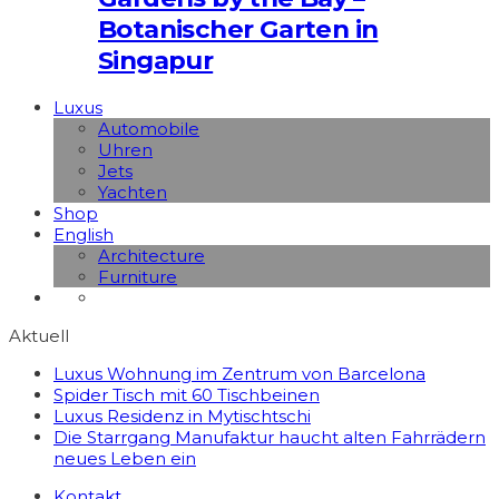
Botanischer Garten in
Singapur
Luxus
Automobile
Uhren
Jets
Yachten
Shop
English
Architecture
Furniture
Aktuell
Luxus Wohnung im Zentrum von Barcelona
Spider Tisch mit 60 Tischbeinen
Luxus Residenz in Mytischtschi
Die Starrgang Manufaktur haucht alten Fahrrädern
neues Leben ein
Kontakt