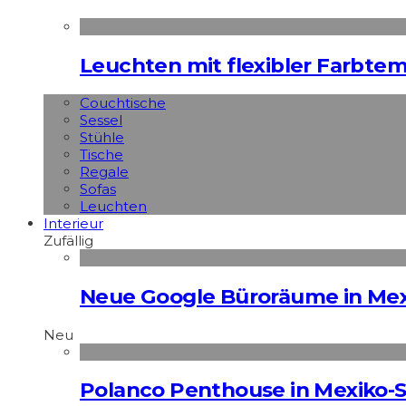
Leuchten mit flexibler Farbte
Couchtische
Sessel
Stühle
Tische
Regale
Sofas
Leuchten
Interieur
Zufällig
Neue Google Büroräume in Mexi
Neu
Polanco Penthouse in Mexiko-