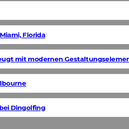
Miami, Florida
eugt mit modernen Gestaltungseleme
elbourne
bei Dingolfing