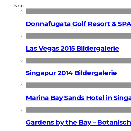
Neu
Donnafugata Golf Resort & SPA
Las Vegas 2015 Bildergalerie
Singapur 2014 Bildergalerie
Marina Bay Sands Hotel in Singa
Gardens by the Bay – Botanisch