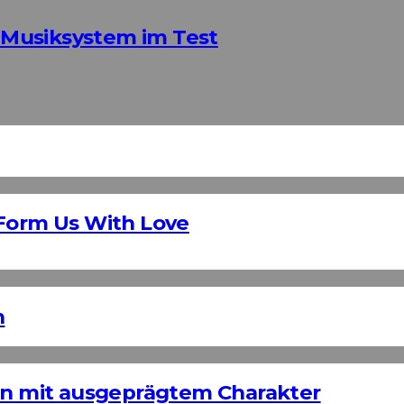
Musiksystem im Test
 Form Us With Love
n
ign mit ausgeprägtem Charakter