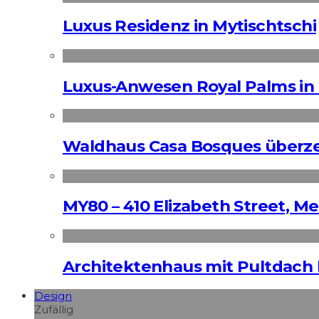
Luxus Residenz in Mytischtschi
Luxus-Anwesen Royal Palms in 
Waldhaus Casa Bosques überz
MY80 – 410 Elizabeth Street, M
Architektenhaus mit Pultdach 
Design
Zufällig