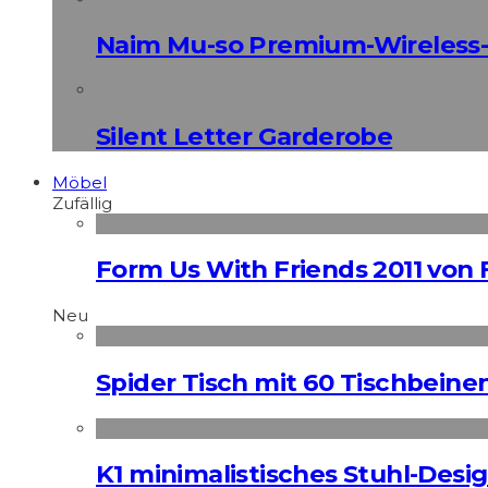
Naim Mu-so Premium-Wireless-
Silent Letter Garderobe
Möbel
Zufällig
Form Us With Friends 2011 von
Neu
Spider Tisch mit 60 Tischbeine
K1 minimalistisches Stuhl-Des