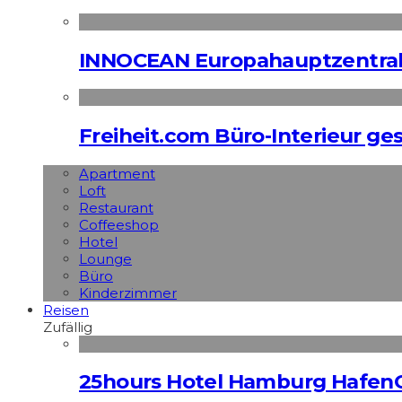
INNOCEAN Europahauptzentrale
Freiheit.com Büro-Interieur ges
Apart­ment
Loft
Restaurant
Coffeeshop
Hotel
Lounge
Büro
Kinderzimmer
Reisen
Zufällig
25hours Hotel Hamburg HafenC