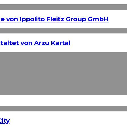
 von Ippolito Fleitz Group GmbH
taltet von Arzu Kartal
ity