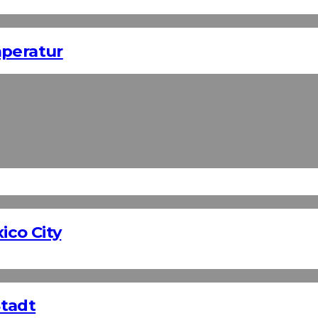
mperatur
co City
Stadt