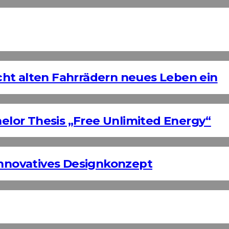
ht alten Fahrrädern neues Leben ein
helor Thesis „Free Unlimited Energy“
Innovatives Designkonzept