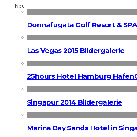
Neu
Donnafugata Golf Resort & SPA
Las Vegas 2015 Bildergalerie
25hours Hotel Hamburg HafenC
Singapur 2014 Bildergalerie
Marina Bay Sands Hotel in Singa