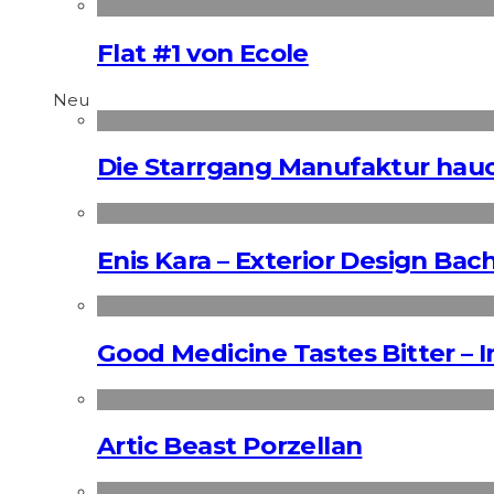
Flat #1 von Ecole
Neu
Die Starrgang Manufaktur hauc
Enis Kara – Exterior Design Bac
Good Medicine Tastes Bitter – 
Artic Beast Porzellan