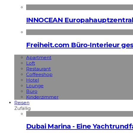
INNOCEAN Europahauptzentrale
Freiheit.com Büro-Interieur ges
Apart­ment
Loft
Restaurant
Coffeeshop
Hotel
Lounge
Büro
Kinderzimmer
Reisen
Zufällig
Dubai Marina - Eine Yachtrundf