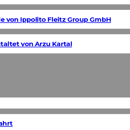
 von Ippolito Fleitz Group GmbH
taltet von Arzu Kartal
ahrt