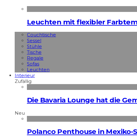
Leuchten mit flexibler Farbte
Couchtische
Sessel
Stühle
Tische
Regale
Sofas
Leuchten
Interieur
Zufällig
Die Bavaria Lounge hat die G
Neu
Polanco Penthouse in Mexiko-